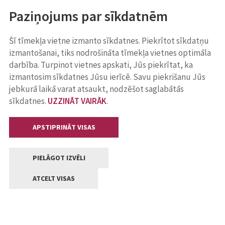
Paziņojums par sīkdatnēm
Šī tīmekļa vietne izmanto sīkdatnes. Piekrītot sīkdatņu
izmantošanai, tiks nodrošināta tīmekļa vietnes optimāla
darbība. Turpinot vietnes apskati, Jūs piekrītat, ka
izmantosim sīkdatnes Jūsu ierīcē. Savu piekrišanu Jūs
jebkurā laikā varat atsaukt, nodzēšot saglabātās
sīkdatnes.
UZZINĀT VAIRĀK
.
APSTIPRINĀT VISAS
PIELĀGOT IZVĒLI
ATCELT VISAS