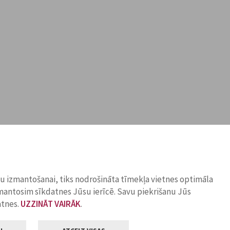
ņu izmantošanai, tiks nodrošināta tīmekļa vietnes optimāla
zmantosim sīkdatnes Jūsu ierīcē. Savu piekrišanu Jūs
atnes.
UZZINĀT VAIRĀK
.