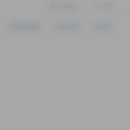
LV
EN
Iestatījumi
UZŅĒMĒJDARBĪBA
PAKALPOJUMI
KONTAKTI