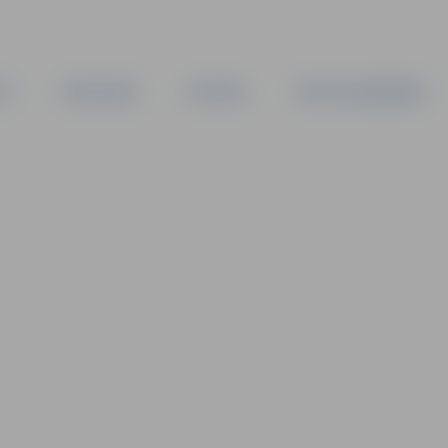
TA
PAŠVALDĪBA
IESTĀDES
KAPITĀLSABIEDRĪBAS