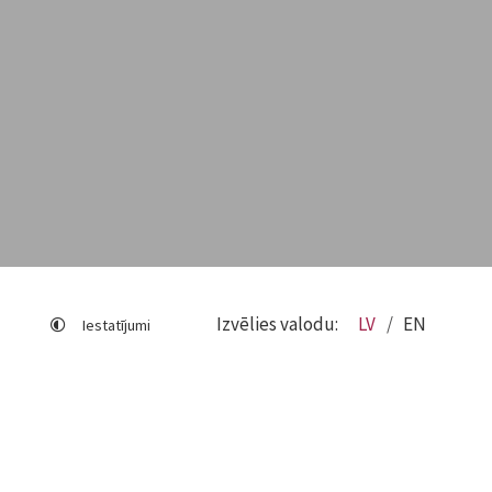
Izvēlies valodu:
LV
EN
Iestatījumi