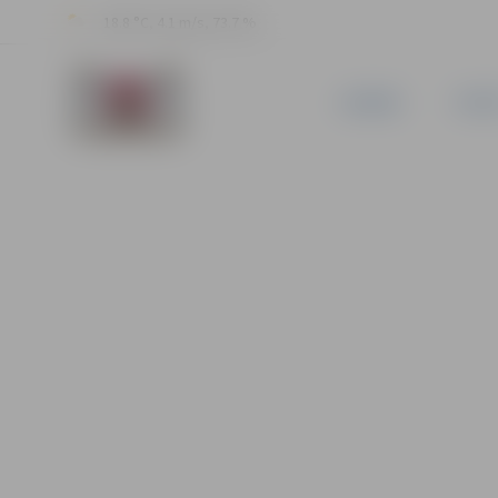
18.8 °C, 4.1 m/s, 73.7 %
JAUNUMI
PILSĒ