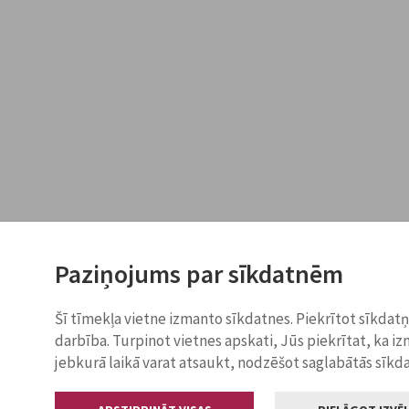
Paziņojums par sīkdatnēm
Šī tīmekļa vietne izmanto sīkdatnes. Piekrītot sīkdat
darbība. Turpinot vietnes apskati, Jūs piekrītat, ka i
jebkurā laikā varat atsaukt, nodzēšot saglabātās sīkd