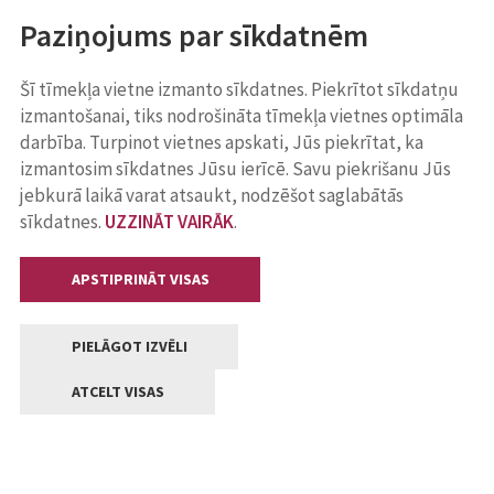
Paziņojums par sīkdatnēm
Šī tīmekļa vietne izmanto sīkdatnes. Piekrītot sīkdatņu
izmantošanai, tiks nodrošināta tīmekļa vietnes optimāla
darbība. Turpinot vietnes apskati, Jūs piekrītat, ka
izmantosim sīkdatnes Jūsu ierīcē. Savu piekrišanu Jūs
jebkurā laikā varat atsaukt, nodzēšot saglabātās
sīkdatnes.
UZZINĀT VAIRĀK
.
APSTIPRINĀT VISAS
PIELĀGOT IZVĒLI
ATCELT VISAS