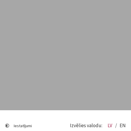
Izvēlies valodu:
LV
EN
Iestatījumi