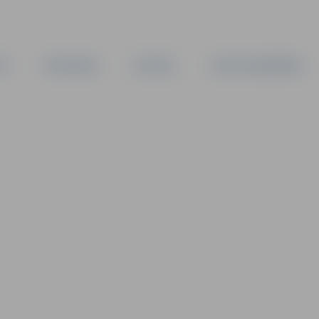
TA
PAŠVALDĪBA
IESTĀDES
KAPITĀLSABIEDRĪBAS