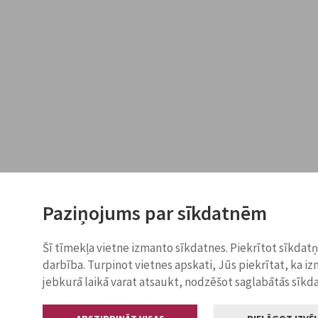
Paziņojums par sīkdatnēm
Šī tīmekļa vietne izmanto sīkdatnes. Piekrītot sīkdat
darbība. Turpinot vietnes apskati, Jūs piekrītat, ka i
jebkurā laikā varat atsaukt, nodzēšot saglabātās sīkd