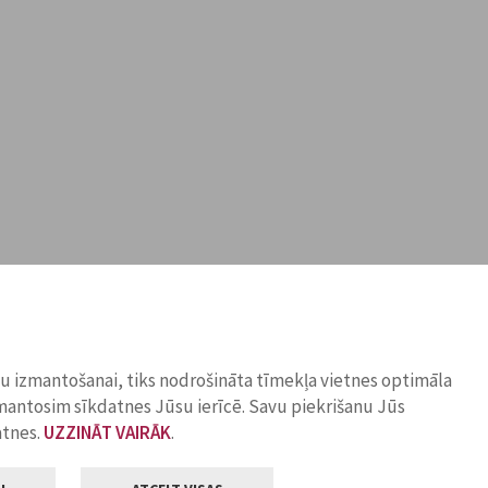
ņu izmantošanai, tiks nodrošināta tīmekļa vietnes optimāla
zmantosim sīkdatnes Jūsu ierīcē. Savu piekrišanu Jūs
atnes.
UZZINĀT VAIRĀK
.