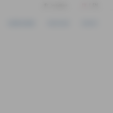
LV
EN
Iestatījumi
UZŅĒMĒJDARBĪBA
PAKALPOJUMI
KONTAKTI