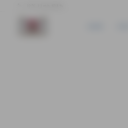
22 °C, 2.1 m/s, 63.5 %
JAUNUMI
PILSĒ