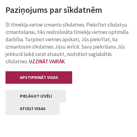
Paziņojums par sīkdatnēm
Šī tīmekļa vietne izmanto sīkdatnes. Piekrītot sīkdatņu
izmantošanai, tiks nodrošināta tīmekļa vietnes optimāla
darbība. Turpinot vietnes apskati, Jūs piekrītat, ka
izmantosim sīkdatnes Jūsu ierīcē. Savu piekrišanu Jūs
jebkurā laikā varat atsaukt, nodzēšot saglabātās
sīkdatnes.
UZZINĀT VAIRĀK
.
APSTIPRINĀT VISAS
PIELĀGOT IZVĒLI
ATCELT VISAS