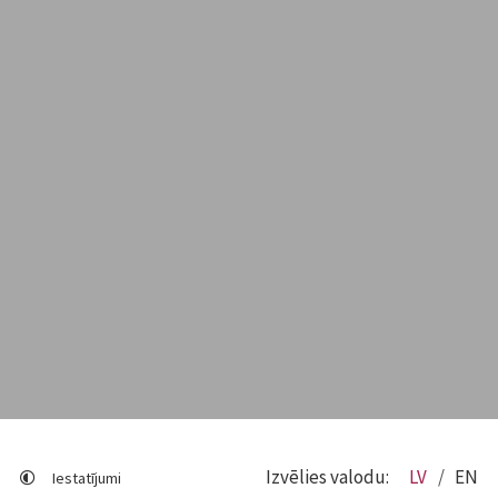
Izvēlies valodu:
LV
EN
Iestatījumi