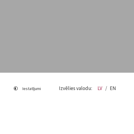
Izvēlies valodu:
LV
EN
Iestatījumi