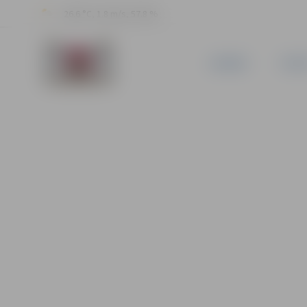
26.6 °C, 1.8 m/s, 57.8 %
JAUNUMI
PILSĒ