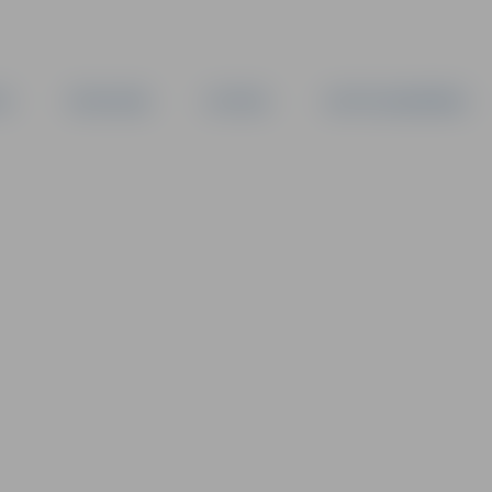
TA
PAŠVALDĪBA
IESTĀDES
KAPITĀLSABIEDRĪBAS