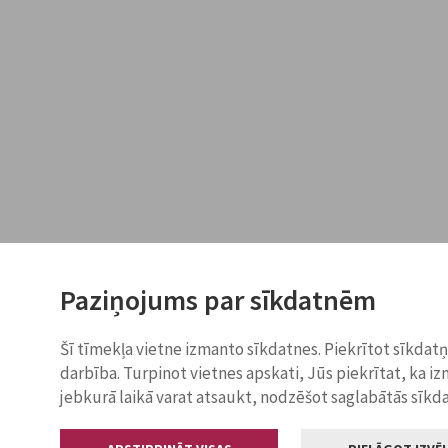
Paziņojums par sīkdatnēm
Šī tīmekļa vietne izmanto sīkdatnes. Piekrītot sīkdat
darbība. Turpinot vietnes apskati, Jūs piekrītat, ka i
jebkurā laikā varat atsaukt, nodzēšot saglabātās sīkd