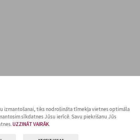
ņu izmantošanai, tiks nodrošināta tīmekļa vietnes optimāla
zmantosim sīkdatnes Jūsu ierīcē. Savu piekrišanu Jūs
atnes.
UZZINĀT VAIRĀK
.