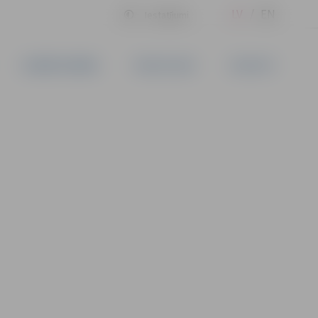
LV
EN
Iestatījumi
UZŅĒMĒJDARBĪBA
PAKALPOJUMI
KONTAKTI