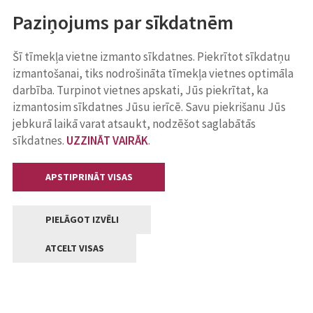
Paziņojums par sīkdatnēm
Šī tīmekļa vietne izmanto sīkdatnes. Piekrītot sīkdatņu
izmantošanai, tiks nodrošināta tīmekļa vietnes optimāla
darbība. Turpinot vietnes apskati, Jūs piekrītat, ka
izmantosim sīkdatnes Jūsu ierīcē. Savu piekrišanu Jūs
jebkurā laikā varat atsaukt, nodzēšot saglabātās
sīkdatnes.
UZZINĀT VAIRĀK
.
APSTIPRINĀT VISAS
PIELĀGOT IZVĒLI
ATCELT VISAS