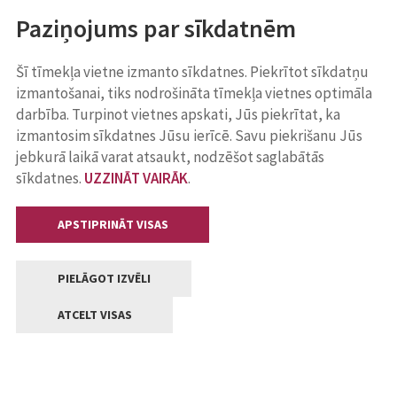
Paziņojums par sīkdatnēm
Šī tīmekļa vietne izmanto sīkdatnes. Piekrītot sīkdatņu
izmantošanai, tiks nodrošināta tīmekļa vietnes optimāla
darbība. Turpinot vietnes apskati, Jūs piekrītat, ka
izmantosim sīkdatnes Jūsu ierīcē. Savu piekrišanu Jūs
jebkurā laikā varat atsaukt, nodzēšot saglabātās
sīkdatnes.
UZZINĀT VAIRĀK
.
APSTIPRINĀT VISAS
PIELĀGOT IZVĒLI
ATCELT VISAS