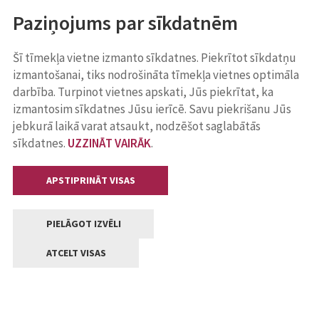
Paziņojums par sīkdatnēm
Šī tīmekļa vietne izmanto sīkdatnes. Piekrītot sīkdatņu
izmantošanai, tiks nodrošināta tīmekļa vietnes optimāla
darbība. Turpinot vietnes apskati, Jūs piekrītat, ka
izmantosim sīkdatnes Jūsu ierīcē. Savu piekrišanu Jūs
jebkurā laikā varat atsaukt, nodzēšot saglabātās
sīkdatnes.
UZZINĀT VAIRĀK
.
APSTIPRINĀT VISAS
PIELĀGOT IZVĒLI
ATCELT VISAS