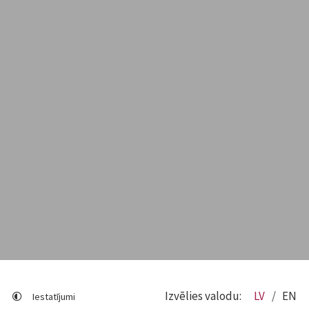
Izvēlies valodu:
LV
EN
Iestatījumi