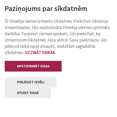
Paziņojums par sīkdatnēm
Šī tīmekļa vietne izmanto sīkdatnes. Piekrītot sīkdatņu
izmantošanai, tiks nodrošināta tīmekļa vietnes optimāla
darbība. Turpinot vietnes apskati, Jūs piekrītat, ka
izmantosim sīkdatnes Jūsu ierīcē. Savu piekrišanu Jūs
jebkurā laikā varat atsaukt, nodzēšot saglabātās
sīkdatnes.
UZZINĀT VAIRĀK
.
APSTIPRINĀT VISAS
PIELĀGOT IZVĒLI
ATCELT VISAS