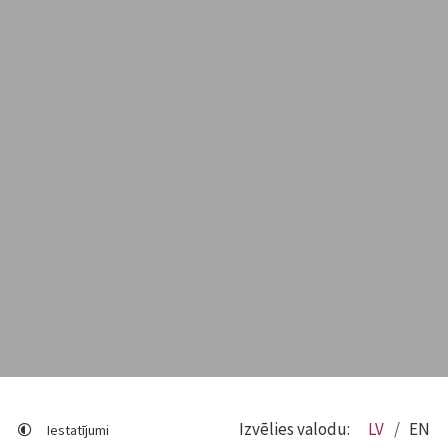
Izvēlies valodu:
LV
EN
Iestatījumi