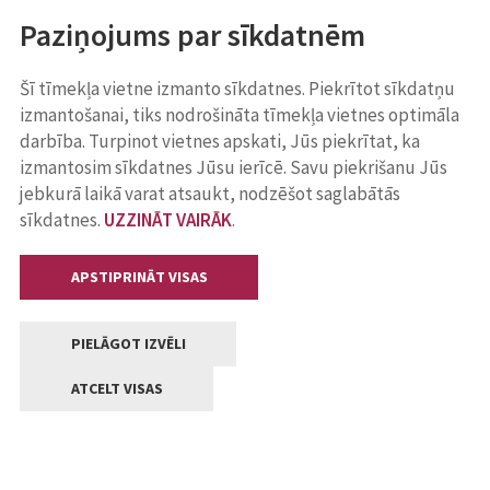
Paziņojums par sīkdatnēm
Šī tīmekļa vietne izmanto sīkdatnes. Piekrītot sīkdatņu
izmantošanai, tiks nodrošināta tīmekļa vietnes optimāla
darbība. Turpinot vietnes apskati, Jūs piekrītat, ka
izmantosim sīkdatnes Jūsu ierīcē. Savu piekrišanu Jūs
jebkurā laikā varat atsaukt, nodzēšot saglabātās
sīkdatnes.
UZZINĀT VAIRĀK
.
APSTIPRINĀT VISAS
PIELĀGOT IZVĒLI
ATCELT VISAS