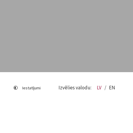
Izvēlies valodu:
LV
EN
Iestatījumi