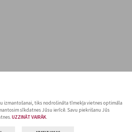
ņu izmantošanai, tiks nodrošināta tīmekļa vietnes optimāla
zmantosim sīkdatnes Jūsu ierīcē. Savu piekrišanu Jūs
atnes.
UZZINĀT VAIRĀK
.