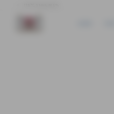
17.8 °C, 3.3 m/s, 61.1 %
JAUNUMI
PILSĒ