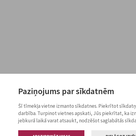
Paziņojums par sīkdatnēm
Šī tīmekļa vietne izmanto sīkdatnes. Piekrītot sīkdat
darbība. Turpinot vietnes apskati, Jūs piekrītat, ka i
jebkurā laikā varat atsaukt, nodzēšot saglabātās sīkd