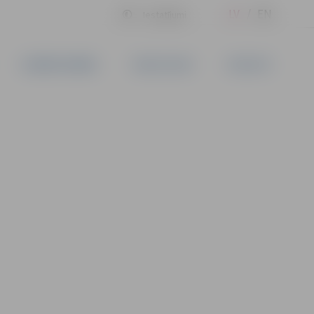
LV
EN
Iestatījumi
UZŅĒMĒJDARBĪBA
PAKALPOJUMI
KONTAKTI