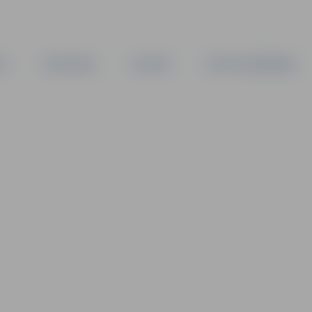
TA
PAŠVALDĪBA
IESTĀDES
KAPITĀLSABIEDRĪBAS