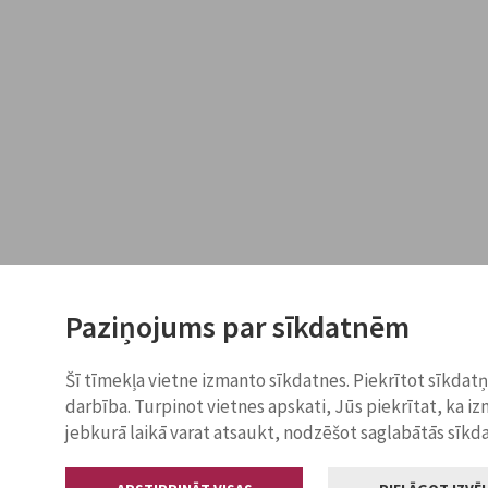
Paziņojums par sīkdatnēm
Šī tīmekļa vietne izmanto sīkdatnes. Piekrītot sīkdat
darbība. Turpinot vietnes apskati, Jūs piekrītat, ka i
jebkurā laikā varat atsaukt, nodzēšot saglabātās sīkd