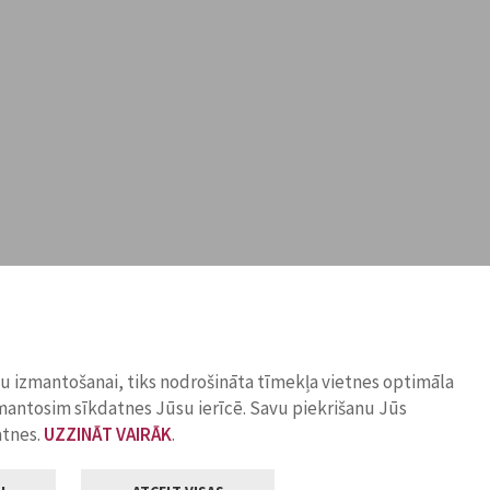
ņu izmantošanai, tiks nodrošināta tīmekļa vietnes optimāla
zmantosim sīkdatnes Jūsu ierīcē. Savu piekrišanu Jūs
atnes.
UZZINĀT VAIRĀK
.