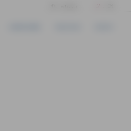
LV
EN
Iestatījumi
UZŅĒMĒJDARBĪBA
PAKALPOJUMI
KONTAKTI