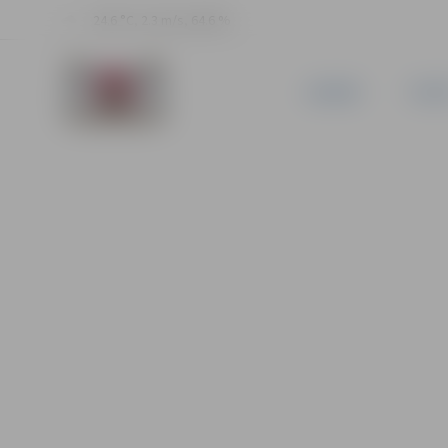
24.6 °C, 2.3 m/s, 64.6 %
JAUNUMI
PILSĒ