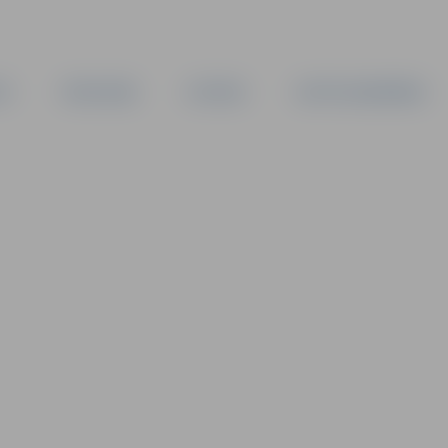
TA
PAŠVALDĪBA
IESTĀDES
KAPITĀLSABIEDRĪBAS