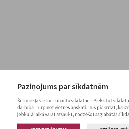
Paziņojums par sīkdatnēm
Šī tīmekļa vietne izmanto sīkdatnes. Piekrītot sīkdat
darbība. Turpinot vietnes apskati, Jūs piekrītat, ka i
jebkurā laikā varat atsaukt, nodzēšot saglabātās sīkd