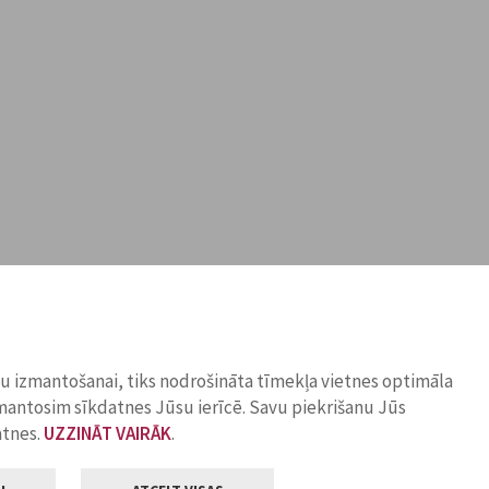
ņu izmantošanai, tiks nodrošināta tīmekļa vietnes optimāla
zmantosim sīkdatnes Jūsu ierīcē. Savu piekrišanu Jūs
atnes.
UZZINĀT VAIRĀK
.