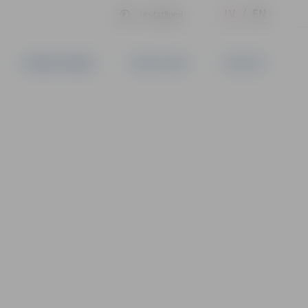
LV
EN
Iestatījumi
UZŅĒMĒJDARBĪBA
PAKALPOJUMI
KONTAKTI