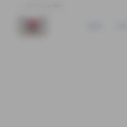
23.1 °C, 2.3 m/s, 59 %
JAUNUMI
PILSĒ