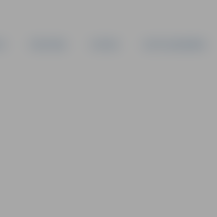
TA
PAŠVALDĪBA
IESTĀDES
KAPITĀLSABIEDRĪBAS