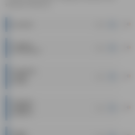
saskaņā ar Nolikumu.
|
docx
NOLIKUMS
TEHNISKĀ
|
docx
SPECIFIKĀCIJA
PIETEIKUMS
|
docx
DALĪBAI
IZSOLEI
PLĀNOTĀS
|
docx
DARBĪBAS
APRAKSTS
NOMAS