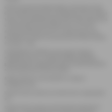
IZSOLES NOSACĪTĀ NOMAS MAKSA: nedzīvojamo telpu
65 m2 platībā (telpa 41,0 m2; palīgtelpa 21,6 m2; tualetes
telpa 2,4 m2) aprēķinātā tirgus nomas maksas sākumcena
ir EUR 312,00 (trīs simti divpadsmit
euro
un 0
centi
)
mēnesī jeb 4,80 EUR (četri
euro
un 80
centi
) par vienu
kvadrātmetru mēnesī, bez pievienotās vērtības nodokļa
(turpmāk – PVN).
IZNOMĀŠANAS TERMIŅŠ: 5 (pieci) gadi no līguma
noslēgšanas dienas, ar iespēju sekmīgas sadarbības
gadījumā līgumu pagarināt ievērojot Latvijas Republikas
normatīvajos aktos noteikto kārtību.
NOMAS OBJEKTS TIEK IZNOMĀTS: no līguma
noslēgšanas brīža.
IZSOLES VEIDS: atkārtota mutiskā izsole ar augšupejošu
soli.
2
IZSOLES SOLIS: kopā par nedzīvojamām telpām 65 m