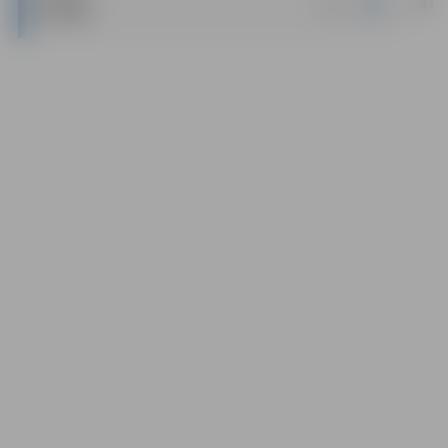
|
docx
LĪGUMS