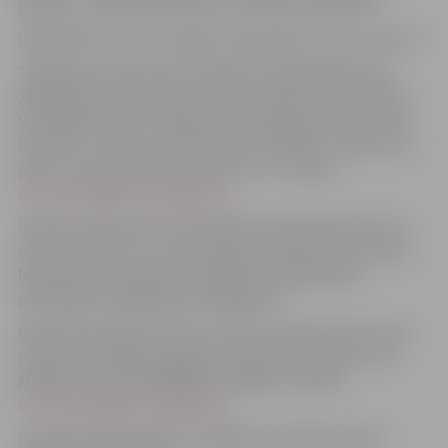
platībā – 10,00 EUR (desmit
euro
00
centi
) bez PVN.
IZNOMĀTĀJS: JVPI “Jelgavas reģionālais tūrisma centrs”.
TERMIŅŠ UN VIETA PIETEIKUMU IESNIEGŠANAI: līdz
2026. gada 15. jūnija plkst. 10.00, iesniedzot pieteikumu
Vecpilsētas ielā 14, Jelgavā, darba dienās no plkst. 9.00
līdz plkst. 17.00, zvanot pa tālruni 25746417, nosūtot pa
pastu, vai elektroniski nosūtot to uz e-pastu:
eva.mellena@tornis.jelgava.lv
.
IZSOLES NOLIKUMS UN NOMAS LĪGUMA PROJEKTS: ar
izsoles nolikumu un nomas līguma projektu (turpmāk –
Nolikums) var iepazīties Jelgavas valstspilsētas
pašvaldības mājaslapā www.jelgava.lv.
OBJEKTA APSKATE (VIETA, LAIKS): pretendentiem tiek
nodrošināta Objekta apskate, laiku saskaņojot ar Evu
Mellēnu, tālrunis 63005403, 25746417, e-pasts:
eva.mellena@tornis.jelgava.lv.
LĪGUMA NOSLĒGŠANAS TERMIŅŠ UN NOSACĪJUMI: