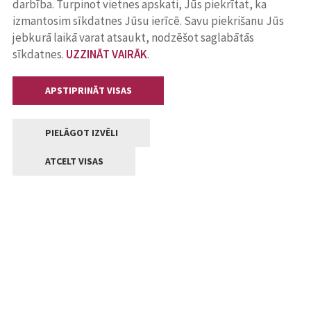
darbība. Turpinot vietnes apskati, Jūs piekrītat, ka
izmantosim sīkdatnes Jūsu ierīcē. Savu piekrišanu Jūs
jebkurā laikā varat atsaukt, nodzēšot saglabātās
sīkdatnes.
UZZINĀT VAIRĀK
.
APSTIPRINĀT VISAS
PIELĀGOT IZVĒLI
ATCELT VISAS
Kontakti