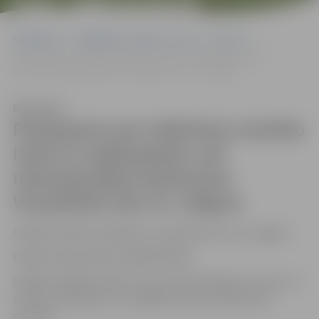
14, JELGAVA
Sākumlapa
Sludinājumi, vakances, noma
Izsoles
Paziņojums par atkārtotu mutisko izsoli ar augšupejošu soli
nekustamajam īpašumam Vecpilsētas iela 14, Jelgava
Klausīties
Paziņojums par atkārtotu mutisko
izsoli ar augšupejošu soli
nekustamajam īpašumam
Vecpilsētas iela 14, Jelgava
NOMAS OBJEKTA ADRESE: Vecpilsētas iela 14, Jelgavā
KADASTRA NUMURS: 0900 004 0439
IZMANTOŠANAS VEIDS: mazumtirdzniecības un/vai ar to
saistītu pakalpojumu sniegšanai (salonveikala tipa
izveide).