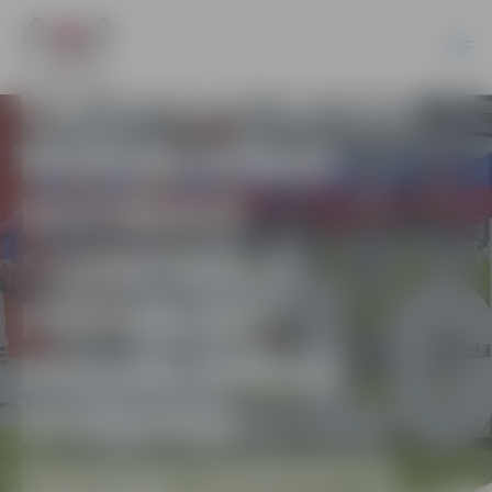
KONKURSU UZ
JELGAVAS
VALSTSPILSĒTAS
PAŠVALDĪBAS
IESTĀDES
“CENTRĀLĀ
PĀRVALDE”
PAŠVALDĪBAS
ĪPAŠUMU
DEPARTAMENTA