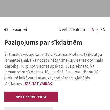
Izvēlies valodu:
LV
EN
Iestatījumi
Paziņojums par sīkdatnēm
Šī tīmekļa vietne izmanto sīkdatnes. Piekrītot sīkdatņu
izmantošanai, tiks nodrošināta tīmekļa vietnes optimāla
darbība. Turpinot vietnes apskati, Jūs piekrītat, ka
izmantosim sīkdatnes Jūsu ierīcē. Savu piekrišanu Jūs
jebkurā laikā varat atsaukt, nodzēšot saglabātās
sīkdatnes.
UZZINĀT VAIRĀK
.
APSTIPRINĀT VISAS