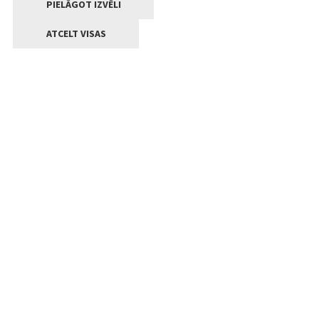
PIELĀGOT IZVĒLI
ATCELT VISAS
Kontakti
Jelgavas valstpilsētas pašvaldība
Lielā iela 11, Jelgava, LV-3001
+371 63005522
pasts@jelgava.lv
Klientu apkalpošana