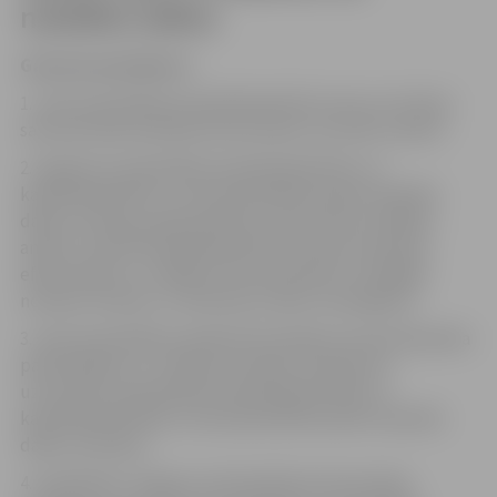
noteiktu laiku)
Galvenie pienākumi:
1. veikt pašvaldības kapitālsabiedrību katra ceturkšņa
saimnieciskās darbības ekonomisko rezultātu analīzi;
2. sagatavot pašvaldības kapitālsabiedrību un
kapitālsabiedrību, kurās pašvaldībai pieder kapitāla
daļas vai akcijas, gada pārskatu ekonomisko rādītāju
analīzi, izvērtēt kapitālsabiedrību finanšu darbības
efektivitātes un vidējā termiņa darbības stratēģijās
noteikto finanšu un nefinanšu mērķu sasniegšanu;
3. veikt pašvaldības piešķirtā finansējuma pamatkapitāla
palielināšanai un dotāciju līdzekļu izlietojuma
uzraudzību pašvaldības kapitālsabiedrībās un
kapitālsabiedrībās, kurās pašvaldībai pieder kapitāla
daļas vai akcijas;
4. piedalīties Jelgavas valstspilsētas ekonomikas