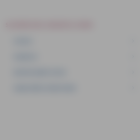
SLUDINĀJUMI, VAKANCES, NOMA
IZSOLES
VAKANCES
NEDZĪVOJAMĀS TELPAS
SAKŅU DĀRZU ZEMES NOMA