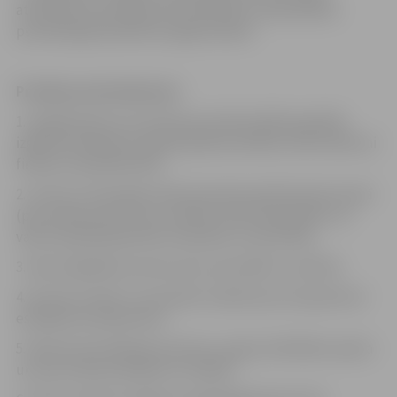
attīstības koncepcijas aktualizācijā un pašvaldības
publiskā gada pārskata sagatavošanā.
Prasības pretendentam:
1. akadēmiskā vai otrā līmeņa profesionālā augstākā
izglītība (bakalaura grāds) grāmatvedībā, ekonomikā vai
finanšu menedžmentā;
2. vismaz 3 (trīs) gadu darba pieredze grāmatveža amatā
(par priekšrocību tiks uzskatīts darbs pašvaldību vai
valsts kapitālsabiedrību darbības uzraudzībā);
3. labas digitālās prasmes datu apstrādē un analīzē;
4. prasme izteikt un aizstāvēt viedokli par kompetencē
esošajiem jautājumiem;
5. labas komunikācijas prasmes, augsta atbildības sajūta
un precizitāte pienākumu izpildē;