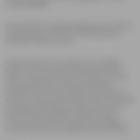
uzziņām: 63005498.
Amats klasificēts ar profesijas klasifikatora kodu 2631 02,
15.2.amata saime, IV līmenis, 10.mēnešalgu grupa ar
mēnešalgu 1396,00 euro bruto.
Piesakoties konkursam uz vakanto amatu, kandidāts
piekrīt savu personas datu apstrādei atlases konkursa
mērķim – pretendentu atlases nodrošināšanai. Personas
datu apstrādes pārzinis ir Jelgavas valstspilsētas
pašvaldība. Personas dati tiks glabāti sešus mēnešus no
konkursa rezultātu paziņošanas brīža. Papildus informācija
par Jelgavas valstspilsētas pašvaldības personas datu
apstrādi skatāma pašvaldības tīmekļvietnē sadaļā
“Personas datu apstrāde” paziņojumā datu subjektiem –
personāla atlases procesa dalībniekiem (pretendentiem).