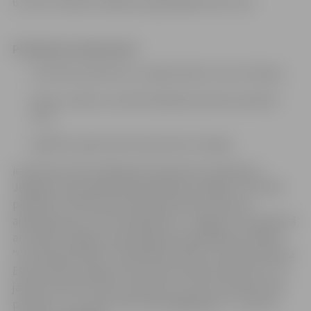
6. valsts valodas zināšanas augstākajā līmenī (C2).
Pieteikuma dokumenti:
motivēts pieteikums, nepārsniedzot vienu A4 lapu;
dzīves, darba un profesionālās pieredzes apraksts
(CV);
izglītību apliecinošo dokumentu kopijas
iesniedzami līdz 2025.gada 24.oktobrim (ieskaitot)
Jelgavas valstspilsētas pašvaldības iestādes “Centrālā
pārvalde” Administratīvā departamenta Klientu
apkalpošanas centrā Lielajā ielā 11, Jelgavā, 131.kabinetā
ar norādi “Jelgavas valstspilsētas pašvaldības iestādes
“Centrālā pārvalde” Pašvaldības īpašumu departamenta
Ekonomikas nodaļas ekonomista amata konkursam” vai
jānosūta elektroniski, parakstītu ar drošu elektronisko
parakstu, uz e-pastu dace.ebere@jelgava.lv , tālrunis