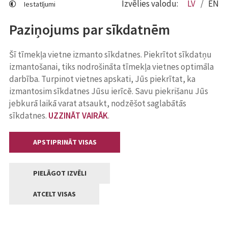
Izvēlies valodu:
LV
EN
Iestatījumi
Paziņojums par sīkdatnēm
Šī tīmekļa vietne izmanto sīkdatnes. Piekrītot sīkdatņu
izmantošanai, tiks nodrošināta tīmekļa vietnes optimāla
darbība. Turpinot vietnes apskati, Jūs piekrītat, ka
izmantosim sīkdatnes Jūsu ierīcē. Savu piekrišanu Jūs
jebkurā laikā varat atsaukt, nodzēšot saglabātās
sīkdatnes.
UZZINĀT VAIRĀK
.
APSTIPRINĀT VISAS
PIELĀGOT IZVĒLI
ATCELT VISAS