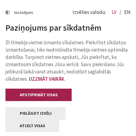
Izvēlies valodu:
LV
EN
Iestatījumi
Paziņojums par sīkdatnēm
Šī tīmekļa vietne izmanto sīkdatnes. Piekrītot sīkdatņu
izmantošanai, tiks nodrošināta tīmekļa vietnes optimāla
darbība. Turpinot vietnes apskati, Jūs piekrītat, ka
izmantosim sīkdatnes Jūsu ierīcē. Savu piekrišanu Jūs
jebkurā laikā varat atsaukt, nodzēšot saglabātās
sīkdatnes.
UZZINĀT VAIRĀK
.
APSTIPRINĀT VISAS
PIELĀGOT IZVĒLI
ATCELT VISAS