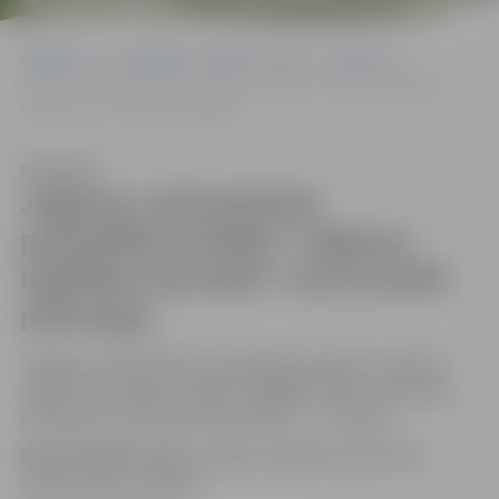
Sākumlapa
Sludinājumi, vakances, noma
Vakances
Jelgavas valstspilsētas pašvaldības iestāde “Jelgavas izglītības
pārvalde” aicina darbā psihologu
Klausīties
Jelgavas valstspilsētas
pašvaldības iestāde “Jelgavas
izglītības pārvalde” aicina darbā
psihologu
Jelgavas valstspilsētas pašvaldības iestāde “Jelgavas
izglītības pārvalde” (Reģ.Nr. 90000074738) aicina darbā
psihologu (profesijas kods 2634 01) – 1 vakance.
Darba izpildes vieta:
Jelgavas izglītības pārvalde,
Svētes iela 22, Jelgava.