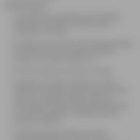
Darba pienākumi:
Veikt izglītojamo psiholoģisko izpēti: testēšanu,
anketēšanu, intervēšanu, vērošanu mācību
nodarbībās vai stundās;
Pēc iegūto datu apstrādes ieteikt izglītojamā spējām
un attīstības līmenim piemērotāko izglītības
programmu vai atbalsta pasākumus;
Konsultēt izglītojamos problēmu situācijās;
Sadarbībā ar pirmsskolas izglītības un mācību
priekšmetu skolotājiem, izglītības iestāžu atbalsta
personālu un izglītības iestādes vadību pēc
nepieciešamības analizēt izglītojamā psiholoģiskās
un uzvedības problēmas, izstrādāt ieteikumus
problēmu risināšanai;
Informēt izglītojamā vecākus par veiktās