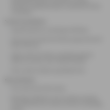
psiholoģiskās izpētes rezultātiem un sniegt
ieteikumus izglītojamā spēju turpmākās attīstības
veicināšanai.
Prasības kandidātiem:
Augstākā izglītība un psihologa kvalifikācija.
Labas prasmes darbā ar MS Office programmām (MS
Word, MS Excel).
Spēja noteikt prioritātes, patstāvīgi organizēt,
plānot savu darbu, kā arī strādāt komandā.
Valsts valodas zināšanas augstākajā līmenī.
Mēs piedāvājam:
Pilnu darba slodzi (40 stundas).
Mēnešalgu 1366,00 eiro (pirms nodokļu nomaksas,
amats klasificēts 43.2. saimes IA līmenī, 8. mēnešalgu
grupā).