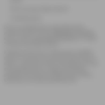
Darbu atsaucīgu kolēģu kolektīvā.
Sociālās garantijas.
Dzīves, iepriekšējā darba, profesionālās prakses
pieredzes aprakstu (CV) līdz
2025.gada 31. janvārim
sūtīt uz e-pastu: izglitiba@izglitiba.jelgava.lv ar norādi
“Pieteikums psihologa vakancei”.
Piesakoties konkursam uz vakanto amatu, kandidāts
piekrīt savu personas datu apstrādei atlases konkursa
mērķim – pretendentu atlases nodrošināšanai. Personas
datu apstrādes pārzinis ir Jelgavas valstspilsētas
pašvaldība. Personas dati tiks glabāti sešus mēnešus
kopš konkursa rezultātu paziņošanas brīža.