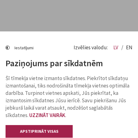
Izvēlies valodu:
LV
EN
Iestatījumi
Paziņojums par sīkdatnēm
Šī tīmekļa vietne izmanto sīkdatnes. Piekrītot sīkdatņu
izmantošanai, tiks nodrošināta tīmekļa vietnes optimāla
darbība. Turpinot vietnes apskati, Jūs piekrītat, ka
izmantosim sīkdatnes Jūsu ierīcē. Savu piekrišanu Jūs
jebkurā laikā varat atsaukt, nodzēšot saglabātās
sīkdatnes.
UZZINĀT VAIRĀK
.
APSTIPRINĀT VISAS