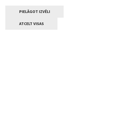
PIELĀGOT IZVĒLI
ATCELT VISAS
Kontakti
Jelgavas valstpilsētas pašvaldība
Lielā iela 11, Jelgava, LV-3001
+371 63005522
pasts@jelgava.lv