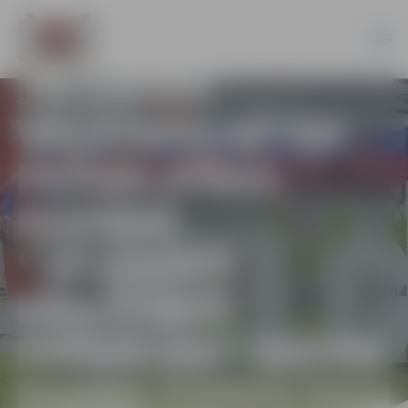
JELGAVAS
VALSTSPILSĒTAS
PAŠVALDĪBAS
IESTĀDE
“JELGAVAS
IZGLĪTĪBAS
PĀRVALDE” AICINA
DARBĀ PSIHOLOGU