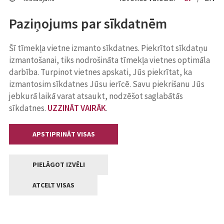
Paziņojums par sīkdatnēm
Šī tīmekļa vietne izmanto sīkdatnes. Piekrītot sīkdatņu
izmantošanai, tiks nodrošināta tīmekļa vietnes optimāla
darbība. Turpinot vietnes apskati, Jūs piekrītat, ka
izmantosim sīkdatnes Jūsu ierīcē. Savu piekrišanu Jūs
jebkurā laikā varat atsaukt, nodzēšot saglabātās
sīkdatnes.
UZZINĀT VAIRĀK
.
APSTIPRINĀT VISAS
PIELĀGOT IZVĒLI
ATCELT VISAS