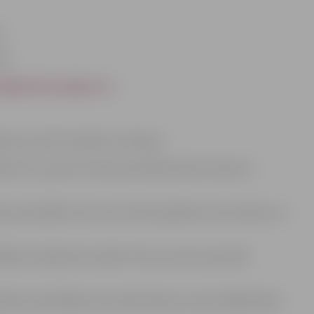
;
V).
s@policija.jelgava.lv
m, kuri tiks aicināti uz interviju.
krīt savu personas datu apstrādei atlases konkursa
ētas pašvaldība. Personas dati tiks glabāti sešus mēnešus no
dības tīmekļvietnē sadaļā “Personas datu apstrāde”
lsētas pašvaldības personāla atlases procesa dalībniekiem