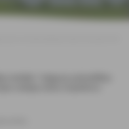
 policija” aicina darbā Patruļpolicijas nodaļas skolu inspektoru (3355
bas iestāde “Jelgavas pašvaldības
cijas nodaļas skolu inspektoru
aļas prasībām;