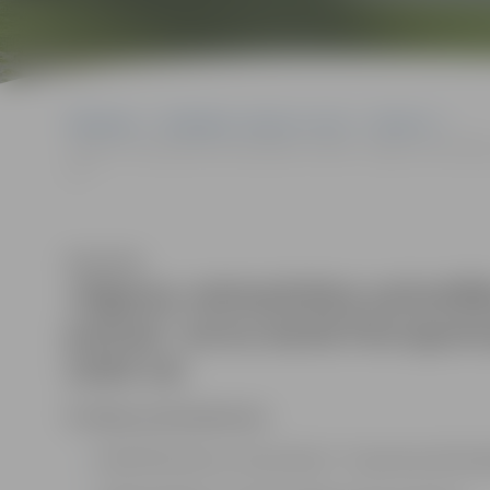
Sākumlapa
Sludinājumi, vakances, noma
Vakances
Jelgavas valstspilsētas pašvaldības iestāde “Jelgavas pašvaldības
14)
Klausīties
Jelgavas valstspilsētas pašvaldī
policija” aicina darbā Patruļpoli
(3355 14)
Prasības pretendentam:
atbilstība likuma „Par policiju” 21.panta pirmās d