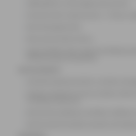
vidējā izglītība un vēlme apgūt jaunas prasmes;
teicamas latviešu valodas prasmes – C līmeņa 1. p
laba fiziskā sagatavotība;
labas prasmes darbā ar datoru;
augsta atbildības sajūta, labas komunikācijas pra
konfliktsituācijas, disciplinētība.
Amata pienākumi:
nodrošināt sabiedrisko kārtību un drošību attiecīg
nepieļaut nepiederošu personu atrašanos mācību ie
un drošības noteikumus;
administratīvo pārkāpumu profilakse, atklāšana u
administratīvās lietvedības materiālu noformēšan