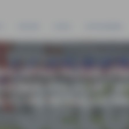
TA
PAŠVALDĪBA
IESTĀDES
KAPITĀLSABIEDRĪBAS
PILSĒTAS PAŠVALDĪB
LDĪBAS POLICIJA” AI
LICIJAS NODAĻAS S