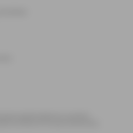
odrošināšanā;
mandu;
ķiramajam papildatvaļinājumam, apmaksātu
ldes rezultātiem (trīs vai piecas darba dienas).