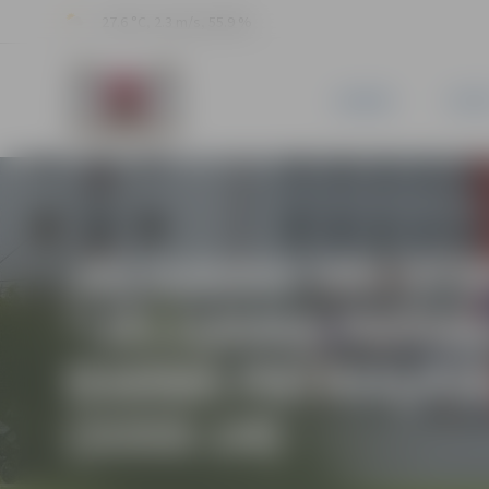
27.6 °C, 2.3 m/s, 55.9 %
JAUNUMI
PILSĒ
JELGAVAS VALSTS
“JELGAVAS PAŠVA
DARBĀ PATRUĻPO
(3355 14)