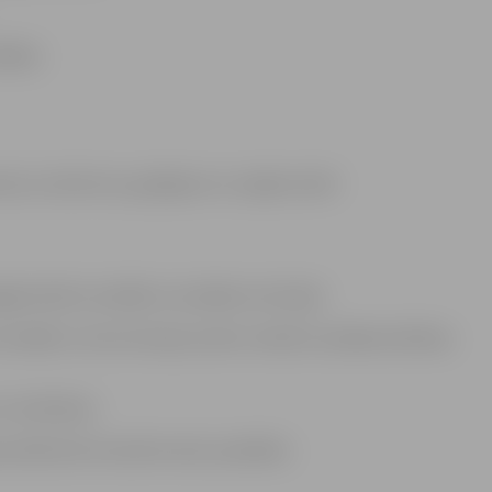
akāpe;
smes, korektums, godīgums un spēja risināt
ajā mācību iestādē un iestādes teritorijā;
stādē un tās teritorijā, ievērot mācību iestādes kārtības
n novēršana;
a atbilstoši normatīvo aktu prasībām.