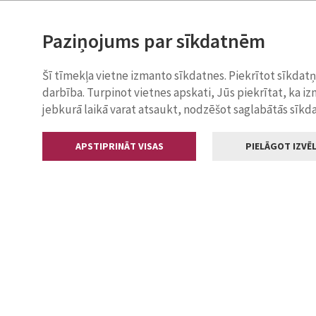
Paziņojums par sīkdatnēm
Šī tīmekļa vietne izmanto sīkdatnes. Piekrītot sīkdat
darbība. Turpinot vietnes apskati, Jūs piekrītat, ka i
jebkurā laikā varat atsaukt, nodzēšot saglabātās sīkd
APSTIPRINĀT VISAS
PIELĀGOT IZVĒL
Kontakti
Jelgavas valstp
Lielā iela 11