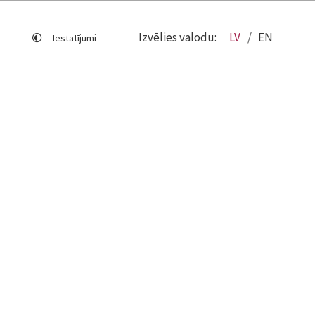
Izvēlies valodu:
LV
EN
Iestatījumi
Lapas karte
Viegli lasīt
Sociālo mediju lietošana