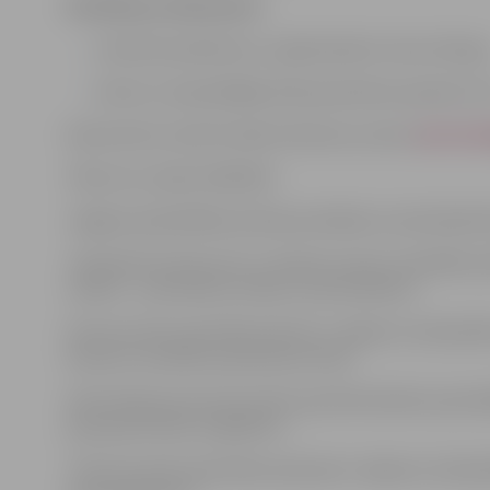
Pieteikuma dokumenti:
motivēts pieteikums, nepārsniedzot vienu A4 lapu
dzīves un iepriekšējās darba pieredzes apraksts (C
Dokumentus iesūtīt elektroniski pa e-pastu
personal
Tālrunis uzziņām: 63022251
Jelgavas pašvaldības policija sazināsies ar pretendentie
Piesakoties konkursam uz vakanto amatu, kandidāts pie
mērķim – pretendentu atlases nodrošināšanai.
Personas datu apstrādes pārzinis ir Jelgavas valstspils
konkursa rezultātu paziņošanas brīža.
Informācija par personas datu apstrādi skatāma pašval
paziņojumā datu subjektiem –
“Personas datu apstrādes paziņojums Jelgavas valstspi