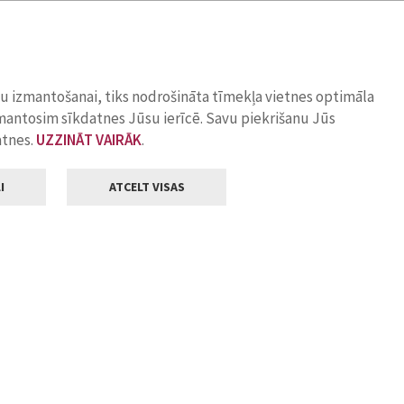
ņu izmantošanai, tiks nodrošināta tīmekļa vietnes optimāla
zmantosim sīkdatnes Jūsu ierīcē. Savu piekrišanu Jūs
atnes.
UZZINĀT VAIRĀK
.
I
ATCELT VISAS
Klientu apkalpošana
ilsētas pašvaldība
Darba laiks
, Jelgava, LV-3001
Pirmdienās
8.00 - 18.00
Otrdienās
8.00 - 17.00