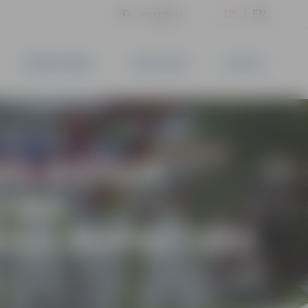
LV
EN
Iestatījumi
UZŅĒMĒJDARBĪBA
PAKALPOJUMI
KONTAKTI
AS IESTĀDE
CINA
KOLU INSPEKTORU