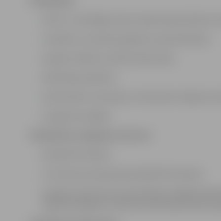
Piedāvājam:
aktīvu un atbildīgu darbu sabiedriskās kārtības n
veselības un nelaimes gadījumu apdrošināšanu;
iespēju strādāt summēto darba laiku;
sākotnējo apmācību;
profesionālu, atsaucīgu un dinamisku kolēģu ko
izaugsmes iespējas.
Piedāvātais atalgojums (bruto):
922,00 EUR mēnesī;
uzturdevas kompensācija 100,00 EUR mēnesī;
papildus Darba likumā noteiktajam obligāti pieš
papildatvaļinājumu atbilstoši darbinieka darba izpi