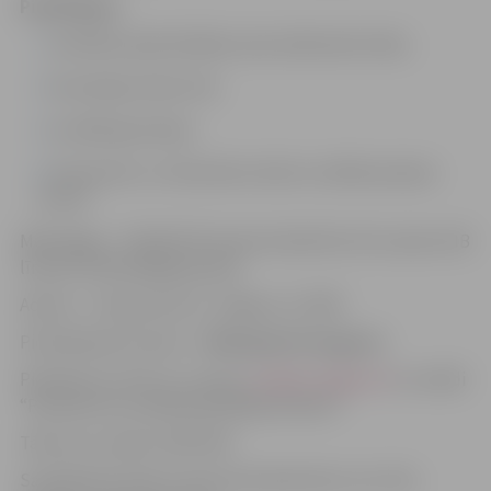
Piedāvājam:
veselības apdrošināšanu pēc pārbaudes laika;
draudzīgu darba vidi;
sociālās garantijas;
interesantu un dinamisku darbu sociālās aprūpes
nozarē.
Mēnešalga – 792,00 EUR (amats klasificēts 43.1.saimes IIIB
līmenī; 6.mēnešalgas grupa)
Adrese – Stacijas iela 13, Jelgava, LV-3001
Pieteikšanās termiņš –
2024.gada 30.augusts
Pieteikumu sūtīt uz e-pastu
soc@soc.jelgava.lv
ar norādi
“Pieteikums sociālā aprūpētāja amatam”.
Tālrunis uzziņām: 29477204
Sazināsimies tikai ar tiem pretendentiem, kuri tiks