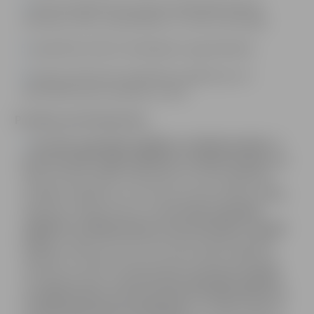
savas kompetences ietvaros pārstāvēt klienta
intereses valsts, pašvaldības un citās institūcijās;
piedalīties klientu ēdināšanas organizēšanā;
kopā ar klientiem piedalīties pasākumos un
aktivitātēs ārpus aprūpes centra.
Prasības pretendentiem:
īsā cikla augstākā izglītība sociālajā aprūpē
vai
profesionālā vidējā izglītībā sociālajā aprūpē
(pēc
tādas profesionālās vidusskolas vai citas izglītības
iestādes beigšanas, kura īsteno profesionālās vidējās
izglītības programmas) vai
otrā cikla augstākā
izglītība sociālajā darbā vai karitatīvajā sociālajā
darbā
, ja iegūta arī īsā cikla profesionālā augstākā
izglītība un piektā līmeņa profesionālā kvalifikācija
sociālajā aprūpē vai
pirmā cikla augstākā izglītība
sociālajā darbā vai karitatīvajā sociālajā darbā un
sociālā darbinieka kvalifikācija
, ja studiju laikā vai