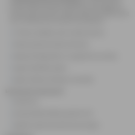
profesionālās pilnveides izglītības procesā apgūta ar
sociālo aprūpi saistītas studiju programmas daļa vismaz
četru kredītpunktu jeb 160 stundu apjomā;
C līmeņa 1.pakāpes valsts valodas prasme;
vēlama pieredze darbā ar bērniem;
spēja patstāvīgi plānot un organizēt savu darbu;
augsta atbildības sajūta;
spēja strādāt patstāvīgi un komandā.
Iesniedzamie dokumenti:
pieteikums.
profesionālās darbības apraksts (CV).
izglītību apliecinoša dokumenta kopija.