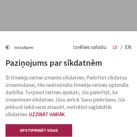
Izvēlies valodu:
LV
EN
Iestatījumi
Paziņojums par sīkdatnēm
Šī tīmekļa vietne izmanto sīkdatnes. Piekrītot sīkdatņu
izmantošanai, tiks nodrošināta tīmekļa vietnes optimāla
darbība. Turpinot vietnes apskati, Jūs piekrītat, ka
izmantosim sīkdatnes Jūsu ierīcē. Savu piekrišanu Jūs
jebkurā laikā varat atsaukt, nodzēšot saglabātās
sīkdatnes.
UZZINĀT VAIRĀK
.
APSTIPRINĀT VISAS