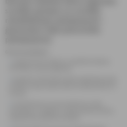
bērniem (darbam bērnu ilgstošas
sociālās aprūpes un sociālās
rehabilitācijas pakalpojumā –
ģimeniskai videi pietuvināts
pakalpojums)
Galvenie pienākumi:
sniegt klientiem atbalstu un palīdzību ikdienas
aktivitātēs, prasmju apgūšanā;
piedalīties individuālā sociālās rehabilitācijas plāna
izstrādē ar mērķi uzlabot klienta sociālās prasmes un
iemaņas;
veicināt klienta vecumam atbilstošu sociālo
audzināšanu un izglītību, sociālo prasmju attīstību,
sniegt bērniem palīdzību mācībās;