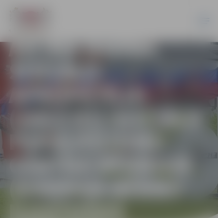
PĀRVALDE”
(90001042284)
AICINA DARBĀ
SOCIĀLO
APRŪPĒTĀJU
(3412 01) SOCIĀLO
PAKALPOJUMU
CENTRĀ BĒRNIEM
(DARBAM BĒRNU
ILGSTOŠAS