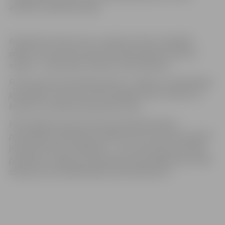
aicināti uz darba interviju
Piesakoties konkursam uz vakanto amatu, kandidāts
piekrīt savu personas datu apstrādei atlases konkursa
mērķim – pretendentu atlases nodrošināšanai.
Personas datu apstrādes pārzinis ir Jelgavas valstspilsētas
pašvaldība. Personas dati tiks glabāti sešus mēnešus no
konkursa rezultātu paziņošanas brīža.
Informācija par personas datu apstrādi skatāma
pašvaldības tīmekļvietnē sadaļā “Personas datu apstrāde”
paziņojumā datu subjektiem – “Personas datu apstrādes
paziņojums Jelgavas valstspilsētas pašvaldības personāla
atlases procesa dalībniekiem (pretendentiem)”.