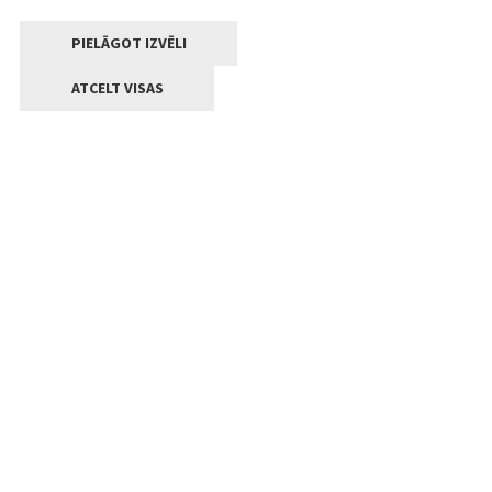
PIELĀGOT IZVĒLI
ATCELT VISAS
Kontakti
Jelgavas valstpilsētas pašvaldība
Lielā iela 11, Jelgava, LV-3001
+371 63005522
pasts@jelgava.lv