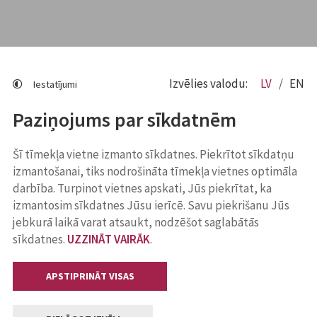
Izvēlies valodu:
LV
EN
Iestatījumi
Paziņojums par sīkdatnēm
Šī tīmekļa vietne izmanto sīkdatnes. Piekrītot sīkdatņu
izmantošanai, tiks nodrošināta tīmekļa vietnes optimāla
darbība. Turpinot vietnes apskati, Jūs piekrītat, ka
izmantosim sīkdatnes Jūsu ierīcē. Savu piekrišanu Jūs
jebkurā laikā varat atsaukt, nodzēšot saglabātās
sīkdatnes.
UZZINĀT VAIRĀK
.
APSTIPRINĀT VISAS