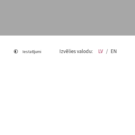
Izvēlies valodu:
LV
EN
Iestatījumi