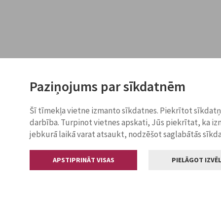
Paziņojums par sīkdatnēm
Šī tīmekļa vietne izmanto sīkdatnes. Piekrītot sīkdat
darbība. Turpinot vietnes apskati, Jūs piekrītat, ka i
jebkurā laikā varat atsaukt, nodzēšot saglabātās sīkd
APSTIPRINĀT VISAS
PIELĀGOT IZVĒL