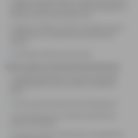
Sagatavot dokumentāciju un organizēt procedūras
saistībā ar Iestādes kustamās mantas atsavināšanu un
Iestādes mantas nomas tiesību izsoli.
Sagatavot atbildes uz fizisko un juridisko personu
iesniegumiem un sūdzībām savas kompetences
ietvaros.
Pārstāvēt Iestādes intereses tiesā.
Amata prasības un nepieciešamās kompetences:
Augstākā akadēmiskā vai 2.līmeņa profesionālā
augstākā izglītība tiesību zinātnēs, kvalifikācija –
jurists;
Vismaz 3 gadu darba pieredze juridiskajā jomā;
Par priekšrocību tiks uzskatīta juridiskā darba
pieredze pašvaldībā;
Prasme orientēties tiesību aktos, kas reglamentē