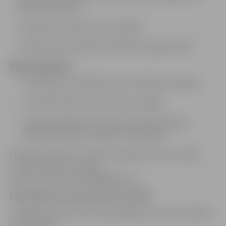
pašvaldības darbu;
Augsta noturība stresa situācijās;
Labas iemaņas darbā ar MS Office programmām.
Mēs piedāvājam:
mēnešalgu no 1587 EUR pirms nodokļu nomaksas;
normālu darba laiku 40 stundas nedēļā;
papildatvaļinājumu līdz piecām darba dienām
saskaņā ar darba rezultātu novērtējumu.
Pieteikuma vēstuli un Dzīves aprakstu (CV) ar norādi
“Jurists” sūtīt uz e-pasta
adresi: pilsetsaimnieciba@jelgava.lv
Pieteikšanās termiņš līdz 01.08.2024.
Sazināsimies tikai ar tiem kandidātiem, kuri tiks aicināti
uz pārrunām.