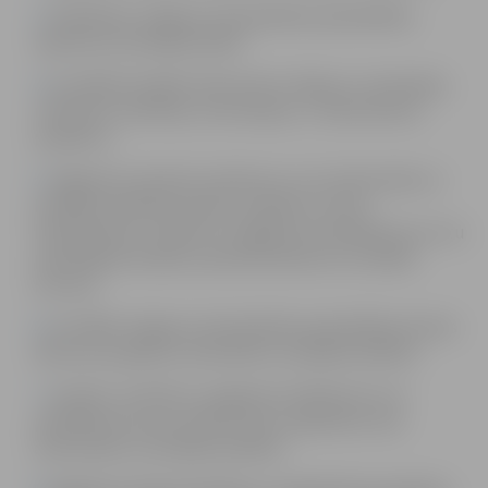
Piedalīties Jelgavas valstspilsētas pašvaldības
iepirkumu komisijas darbā.
Izstrādāt Iestādes dokumentu (līgumi, vienošanās,
noteikumi, kārtības, instrukcijas u.c. dokumentu)
projektus.
Sagatavot saistošo noteikumu, kuri attiecināmi uz
Iestādes darbības jomām, projektus, kā arī
līdzdarboties, izskatīt un sagatavot priekšlikumus citu
pašvaldības iestāžu saistošonoteikumu izstrādes
procesā.
Izstrādāt Jelgavas valstspilsētas pašvaldības domes
lēmumu projektus attiecībā uz Iestādes darbību.
Izskatīt, izvērtēt un sagatavot iebildumus vai
priekšlikumus par tiesību aktu projektiem, kas
attiecināmi uz Iestādes darbību.