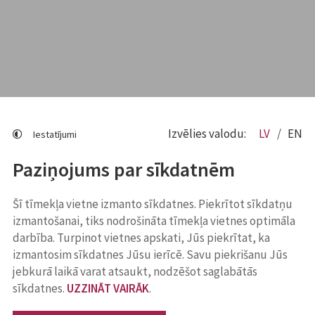
Izvēlies valodu:
LV
EN
Iestatījumi
Paziņojums par sīkdatnēm
Šī tīmekļa vietne izmanto sīkdatnes. Piekrītot sīkdatņu
izmantošanai, tiks nodrošināta tīmekļa vietnes optimāla
darbība. Turpinot vietnes apskati, Jūs piekrītat, ka
izmantosim sīkdatnes Jūsu ierīcē. Savu piekrišanu Jūs
jebkurā laikā varat atsaukt, nodzēšot saglabātās
sīkdatnes.
UZZINĀT VAIRĀK
.