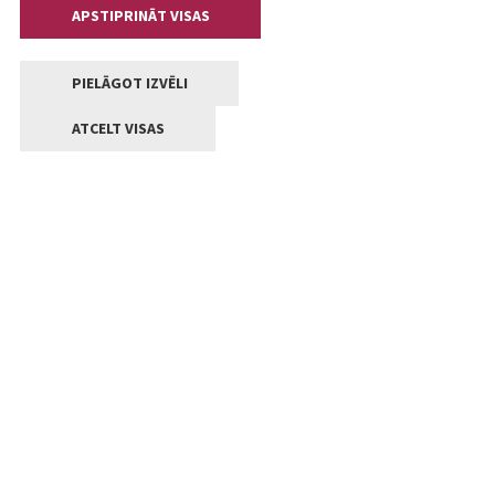
APSTIPRINĀT VISAS
PIELĀGOT IZVĒLI
ATCELT VISAS
Kontakti
Jelgavas valstpilsētas pašvaldība
Lielā iela 11, Jelgava, LV-3001
+371 63005522
pasts@jelgava.lv