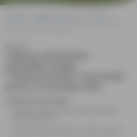
Sākumlapa
Sludinājumi, vakances, noma
Vakances
Jelgavas valstspilsētas pašvaldības iestāde ”Pilsētsaimniecība”
aicina darbā juristu uz nenoteiktu laiku
Klausīties
Jelgavas valstspilsētas
pašvaldības iestāde
”Pilsētsaimniecība” aicina darbā
juristu uz nenoteiktu laiku
Vispārējie darba pienākumi:
Sagatavot iepirkuma dokumentāciju saskaņā ar
normatīvajiem aktiem.
Sagatavot plānoto iepirkumu un līgumu sarakstu.