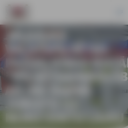
JELGAVAS
VALSTSPILSĒTAS
PAŠVALDĪBAS IESTĀ
”PILSĒTSAIMNIECĪ
AICINA DARBĀ
JURISTU UZ
NENOTEIKTU LAIKU