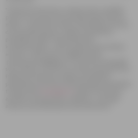
“Piesakoties konkursam uz vakanto amatu, kandidāts
piekrīt savu personas datu apstrādei atlases konkursa
mērķim – pretendentu atlases nodrošināšanai. Personas
datu apstrādes pārzinis ir Jelgavas valstspilsētas
pašvaldības iestāde “Pilsētsaimniecība”,
kontaktinformācija – adrese: Pulkveža Oskara Kalpaka
iela 16A, LV- 3001, tālrunis- 63084470, epasts:
pilsetsaimnieciba@jelgava.lv. Personas dati tiks glabāti
sešus mēnešus no konkursa rezultātu paziņošanas brīža.
Papildus informācija par Jelgavas valstspilsētas
pašvaldības personas datu apstrādi skatāma pašvaldības
tīmekļa vietnes
www.jelgava.lv
sadaļā “Personas datu
apstrāde” paziņojumā datu subjektiem – personāla
atlases procesa dalībniekiem (pretendentiem).”