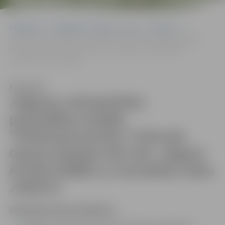
JURISTU
Sākumlapa
Sludinājumi, vakances, noma
Vakances
Jelgavas valstspilsētas pašvaldības iestāde ”Pilsētsaimniecība”
Pulkveža Oskara Kalpaka ielā 16A, Jelgavā AICINA DARBĀ uz
nenoteiktu laiku JURISTU
Klausīties
Jelgavas valstspilsētas
pašvaldības iestāde
”Pilsētsaimniecība” Pulkveža
Oskara Kalpaka ielā 16A, Jelgavā
AICINA DARBĀ uz nenoteiktu laiku
JURISTU
Vispārējie darba pienākumi: