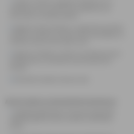
Izskatīt, izvērtēt un sagatavot iebildumus vai
priekšlikumus par tiesību aktu projektiem, kas
attiecināmi uz Iestādes darbību.
Sagatavot dokumentāciju un organizēt procedūras
saistībā ar Iestādes kustamās mantas atsavināšanu un
Iestādes mantas nomas tiesību izsoli.
Sagatavot atbildes uz fizisko un juridisko personu
iesniegumiem un sūdzībām savas kompetences
ietvaros.
Pārstāvēt Iestādes intereses tiesā.
Amata prasības un nepieciešamās kompetences:
Augstākā akadēmiskā vai 2.līmeņa profesionālā
augstākā izglītība tiesību zinātnēs, kvalifikācija –
jurists;