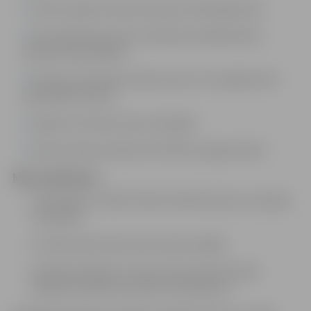
Vismaz 3 gadu darba pieredze juridiskajā jomā;
Par priekšrocību tiks uzskatīta juridiskā darba
pieredze pašvaldībā;
Prasme orientēties tiesību aktos, kas reglamentē
pašvaldības darbu;
Augsta noturība stresa situācijās;
Labas iemaņas darbā ar MS Office programmām.
Mēs piedāvājam:
mēnešalgu no 1587 EUR līdz 1876 EUR pirms nodokļu
nomaksas;
normālu darba laiku 40 stundas nedēļā;
papildatvaļinājumu līdz piecām darba dienām
saskaņā ar darba rezultātu novērtējumu.