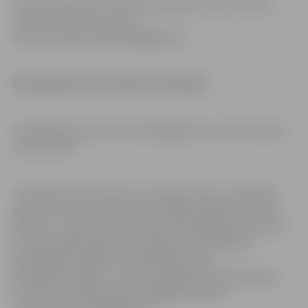
Pieteikuma vēstuli un Dzīves aprakstu (CV) ar norādi
“Jurists” sūtīt uz e-pasta
adresi: pilsetsaimnieciba@jelgava.lv
Pieteikšanās termiņš līdz 15.09.2024.
Sazināsimies tikai ar tiem kandidātiem, kuri tiks aicināti
uz pārrunām.
“Piesakoties konkursam uz vakanto amatu, kandidāts
piekrīt savu personas datu apstrādei atlases konkursa
mērķim – pretendentu atlases nodrošināšanai. Personas
datu apstrādes pārzinis ir Jelgavas valstspilsētas
pašvaldības iestāde “Pilsētsaimniecība”,
kontaktinformācija – adrese: Pulkveža Oskara Kalpaka
iela 16A, LV- 3001, tālrunis- 63084470, epasts: