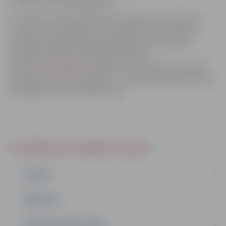
pilsetsaimnieciba@jelgava.lv.
Personas dati tiks glabāti sešus mēnešus no konkursa
rezultātu paziņošanas brīža. Papildus informācija par
Jelgavas valstspilsētas pašvaldības personas datu
apstrādi skatāma pašvaldības tīmekļa
vietnes
www.jelgava.lv
sadaļā “Personas datu apstrāde”
paziņojumā datu subjektiem – personāla atlases procesa
dalībniekiem (pretendentiem).”
SLUDINĀJUMI, VAKANCES, NOMA
IZSOLES
VAKANCES
NEDZĪVOJAMĀS TELPAS