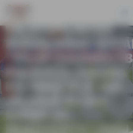
JELGAVAS
VALSTSPILSĒTAS
PAŠVALDĪBAS IESTĀ
”PILSĒTSAIMNIECĪ
PULKVEŽA OSKARA
KALPAKA IELĀ 16A,
JELGAVĀ AICINA
DARBĀ UZ
NENOTEIKTU LAIKU