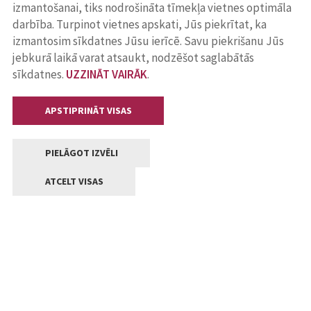
izmantošanai, tiks nodrošināta tīmekļa vietnes optimāla
darbība. Turpinot vietnes apskati, Jūs piekrītat, ka
izmantosim sīkdatnes Jūsu ierīcē. Savu piekrišanu Jūs
jebkurā laikā varat atsaukt, nodzēšot saglabātās
sīkdatnes.
UZZINĀT VAIRĀK
.
APSTIPRINĀT VISAS
PIELĀGOT IZVĒLI
ATCELT VISAS