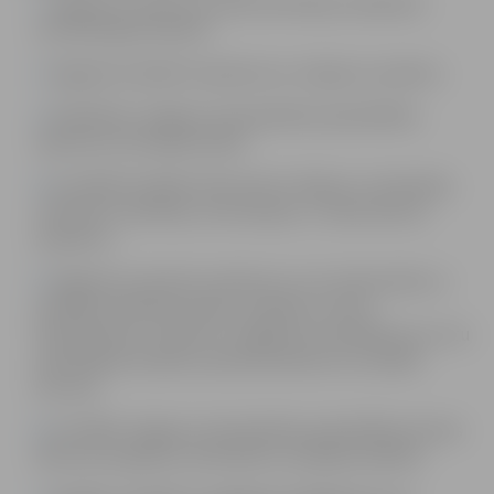
Sagatavot iepirkuma dokumentāciju saskaņā ar
normatīvajiem aktiem.
Sagatavot plānoto iepirkumu un līgumu sarakstu.
Piedalīties Jelgavas valstspilsētas pašvaldības
iepirkumu komisijas darbā.
Izstrādāt Iestādes dokumentu (līgumi, vienošanās,
noteikumi, kārtības, instrukcijas u.c. dokumentu)
projektus.
Sagatavot saistošo noteikumu, kuri attiecināmi uz
Iestādes darbības jomām, projektus, kā arī
līdzdarboties, izskatīt un sagatavot priekšlikumus citu
pašvaldības iestāžu saistošonoteikumu izstrādes
procesā.
Izstrādāt Jelgavas valstspilsētas pašvaldības domes
lēmumu projektus attiecībā uz Iestādes darbību.