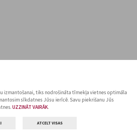
ņu izmantošanai, tiks nodrošināta tīmekļa vietnes optimāla
zmantosim sīkdatnes Jūsu ierīcē. Savu piekrišanu Jūs
atnes.
UZZINĀT VAIRĀK
.
I
ATCELT VISAS