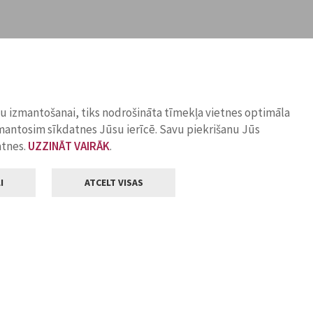
ņu izmantošanai, tiks nodrošināta tīmekļa vietnes optimāla
zmantosim sīkdatnes Jūsu ierīcē. Savu piekrišanu Jūs
atnes.
UZZINĀT VAIRĀK
.
I
ATCELT VISAS
Klientu apkalpošana
ilsētas pašvaldība
Darba laiks