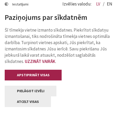
Izvēlies valodu:
LV
EN
Iestatījumi
Paziņojums par sīkdatnēm
Šī tīmekļa vietne izmanto sīkdatnes. Piekrītot sīkdatņu
izmantošanai, tiks nodrošināta tīmekļa vietnes optimāla
darbība. Turpinot vietnes apskati, Jūs piekrītat, ka
izmantosim sīkdatnes Jūsu ierīcē. Savu piekrišanu Jūs
jebkurā laikā varat atsaukt, nodzēšot saglabātās
sīkdatnes.
UZZINĀT VAIRĀK
.
APSTIPRINĀT VISAS
PIELĀGOT IZVĒLI
ATCELT VISAS