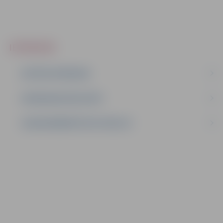
IEPIRKUMI
AKTĪVIE IEPIRKUMI
IEPIRKUMU REZULTĀTI
LĪGUMI ĀRKĀRTĒJĀ SITUĀCIJĀ