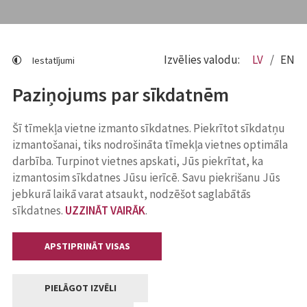
Izvēlies valodu:
LV
EN
Iestatījumi
Paziņojums par sīkdatnēm
Šī tīmekļa vietne izmanto sīkdatnes. Piekrītot sīkdatņu
izmantošanai, tiks nodrošināta tīmekļa vietnes optimāla
darbība. Turpinot vietnes apskati, Jūs piekrītat, ka
izmantosim sīkdatnes Jūsu ierīcē. Savu piekrišanu Jūs
jebkurā laikā varat atsaukt, nodzēšot saglabātās
sīkdatnes.
UZZINĀT VAIRĀK
.
APSTIPRINĀT VISAS
PIELĀGOT IZVĒLI