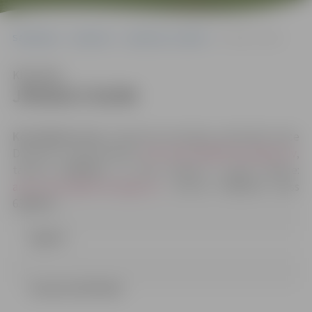
Sākumlapa
Iepirkumi
Iepirkumu rezultāti
JPD2017/33/MI
Klausīties
JPD2017/33/MI
Kontaktpersonas
: iepirkuma komisijas sekretāres Dace
Dimanta, e-pasta adrese:
dace.dimanta@dome.jelgava.lv
,
tālrunis 63005484, un Anna Rubene, e-pasta adrese:
anna.rubene@dome.jelgava.lv
, tālrunis 63005519; fakss
63005511
Līgums
Lemums (29.14 kb)