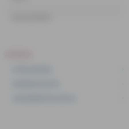
Lēmums (34.32 kb)
IEPIRKUMI
AKTĪVIE IEPIRKUMI
IEPIRKUMU REZULTĀTI
LĪGUMI ĀRKĀRTĒJĀ SITUĀCIJĀ