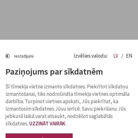
Izvēlies valodu:
LV
EN
Iestatījumi
Paziņojums par sīkdatnēm
Šī tīmekļa vietne izmanto sīkdatnes. Piekrītot sīkdatņu
izmantošanai, tiks nodrošināta tīmekļa vietnes optimāla
darbība. Turpinot vietnes apskati, Jūs piekrītat, ka
izmantosim sīkdatnes Jūsu ierīcē. Savu piekrišanu Jūs
jebkurā laikā varat atsaukt, nodzēšot saglabātās
sīkdatnes.
UZZINĀT VAIRĀK
.