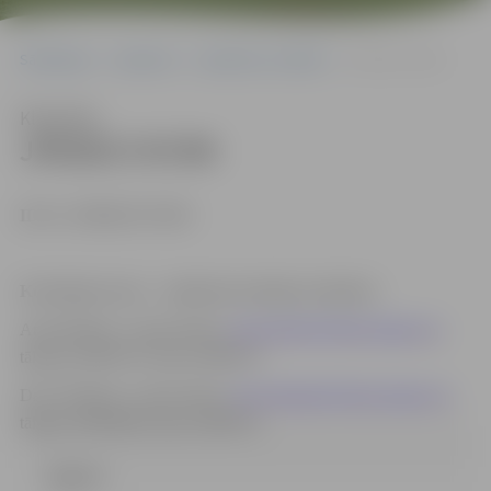
Sākumlapa
Iepirkumi
Iepirkumu rezultāti
JPD2017/47/MI
Klausīties
JPD2017/47/MI
ID Nr. JPD2017/47/MI
Kontaktpersonas
– iepirkuma komisijas sekretāres:
Anna Rubene, e-pasta adrese:
anna.rubene@dome.jelgava.lv
,
tālrunis 63005519, fakss 63005511
Dace Dimanta, e-pasta adrese:
dace.dimanta@dome.jelgava.lv
,
tālrunis 63005484, fakss 63005511
Līgums