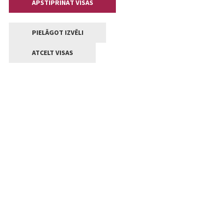
APSTIPRINĀT VISAS
PIELĀGOT IZVĒLI
ATCELT VISAS
Kontakti
Jelgavas valstpilsētas pašvaldība
Lielā iela 11, Jelgava, LV-3001
+371 63005522
pasts@jelgava.lv