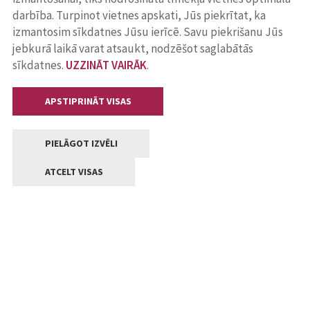
darbība. Turpinot vietnes apskati, Jūs piekrītat, ka
izmantosim sīkdatnes Jūsu ierīcē. Savu piekrišanu Jūs
jebkurā laikā varat atsaukt, nodzēšot saglabātās
sīkdatnes.
UZZINĀT VAIRĀK
.
APSTIPRINĀT VISAS
PIELĀGOT IZVĒLI
ATCELT VISAS
Kontakti