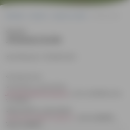
Sākumlapa
Iepirkumi
Iepirkumu rezultāti
JPD2018/153/MI
Klausīties
JPD2018/153/MI
Identifikācijas Nr. JPD2018/153/MI
Kontaktpersonas:
Anna Rubene, e-pasta adrese:
Anna.Rubene@dome.jelgava.lv
, tālrunis 63005584, faksa
Nr. 63005511.
Džesija Zeiferte, e-pasta adrese:
Dzesija.Zeiferte@dome.jelgava.lv
, tālrunis 63005519,
faksa Nr. 63005511.