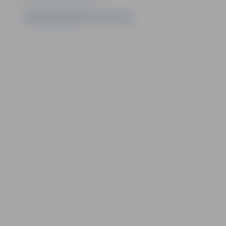
LĪGUMI ĀRKĀRTĒJĀ SITUĀCIJĀ