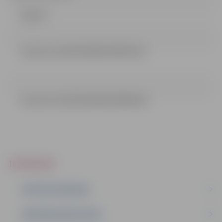
Līgums
Lemums I dala 03122018 (199.53 kb)
Lemums II dala 03122018 (198.46 kb)
IEPIRKUMI
AKTĪVIE IEPIRKUMI
IEPIRKUMU REZULTĀTI