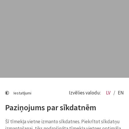
Izvēlies valodu:
LV
EN
Iestatījumi
Paziņojums par sīkdatnēm
Šī tīmekļa vietne izmanto sīkdatnes. Piekrītot sīkdatņu
izmantošanai, tiks nodrošināta tīmekļa vietnes optimāla