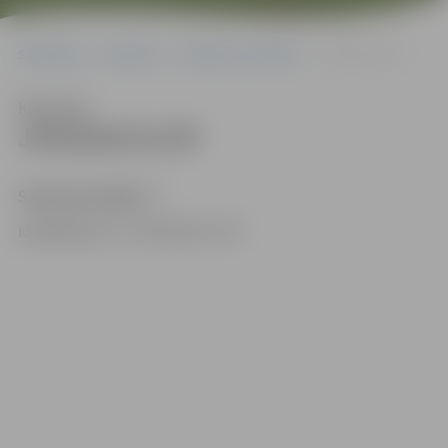
Sākumlapa
Iepirkumi
Iepirkumu rezultāti
JPD2018/31/SP
Klausīties
JPD2018/31/SP
Sarunu procedūra
“”
identifikācijas Nr.
JPD2018/31/SP”