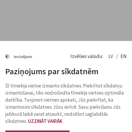
Izvēlies valodu:
LV
EN
Iestatījumi
Paziņojums par sīkdatnēm
Šī tīmekļa vietne izmanto sīkdatnes. Piekrītot sīkdatņu
izmantošanai, tiks nodrošināta tīmekļa vietnes optimāla
darbība. Turpinot vietnes apskati, Jūs piekrītat, ka
izmantosim sīkdatnes Jūsu ierīcē. Savu piekrišanu Jūs
jebkurā laikā varat atsaukt, nodzēšot saglabātās
sīkdatnes.
UZZINĀT VAIRĀK
.