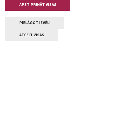
APSTIPRINĀT VISAS
PIELĀGOT IZVĒLI
ATCELT VISAS
Kontakti
Jelgavas valstpilsētas pašvaldība
Lielā iela 11, Jelgava, LV-3001
+371 63005522
pasts@jelgava.lv