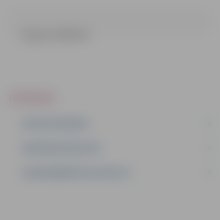
Ziņojums (29.05 kb)
IEPIRKUMI
AKTĪVIE IEPIRKUMI
IEPIRKUMU REZULTĀTI
LĪGUMI ĀRKĀRTĒJĀ SITUĀCIJĀ