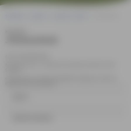
Sākumlapa
Iepirkumi
Iepirkumu rezultāti
JPD2018/90/MI
Klausīties
JPD2018/90/MI
(id.Nr.JPD2018/90/MI)
Kontaktpersona – iepirkuma komisijas sekretāre: Indra
Soldāne
e-pasta adrese: indra.soldane@dome.jelgava.lv, tālrunis
63005546, fakss 63005511
Līgums
LĒMUMS (54.04 kb)