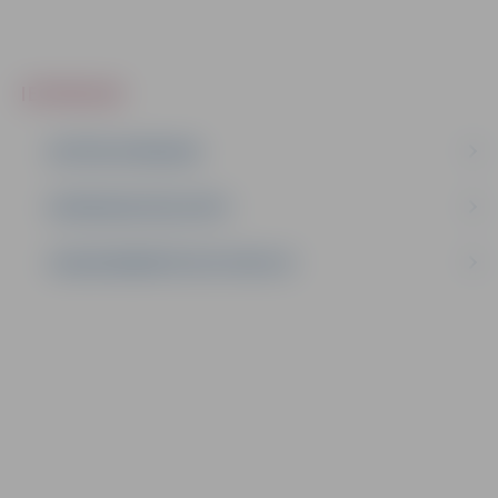
IEPIRKUMI
AKTĪVIE IEPIRKUMI
IEPIRKUMU REZULTĀTI
LĪGUMI ĀRKĀRTĒJĀ SITUĀCIJĀ