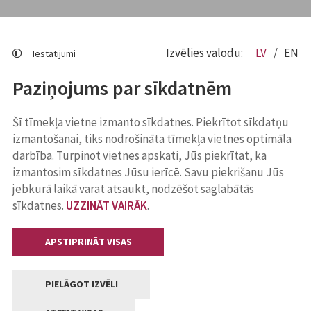
Izvēlies valodu:
LV
EN
Iestatījumi
Paziņojums par sīkdatnēm
Šī tīmekļa vietne izmanto sīkdatnes. Piekrītot sīkdatņu
izmantošanai, tiks nodrošināta tīmekļa vietnes optimāla
darbība. Turpinot vietnes apskati, Jūs piekrītat, ka
izmantosim sīkdatnes Jūsu ierīcē. Savu piekrišanu Jūs
jebkurā laikā varat atsaukt, nodzēšot saglabātās
sīkdatnes.
UZZINĀT VAIRĀK
.
APSTIPRINĀT VISAS
PIELĀGOT IZVĒLI