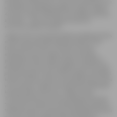
zinātniskos eksperimentus, burvju triku apmācības, foto
orientēšanos, saliedēšanās pasākumu kopā ar Jelgavas
41. Skautu vienību “Mežabrāļi”, kā arī dažādas sporta āra
aktivitātes — ekskursiju, kāpšanas elementus
instruktora vadībā un stafetes.
Jelgavas Amatu vidusskolā šonedēļ norisinājās gan dienas
nometne, gan neformālās izglītības pasākumu cikls.
Dienas nometnē “Pavāru un konditoru profesiju
iepazīšanas nometne Jelgavas Amatu vidusskolā,
pilnveidojot latviešu valodas zināšanas” piedalījās 20
dalībnieki vecumā no 10 līdz 18 gadiem. Nometnes laikā
jaunieši iepazinās ar skolas mācību iespējām, apmeklējot
konditoru mācību stundas un praktiski gatavojot ukraiņu
virtuves ēdienus. Papildus tika organizētas saliedēšanās
komandu spēles, ekskursija uz Jelgavas Svētās
Trīsvienības baznīcas torni, kā arī izglītojoša ekskursija
“Grauda ceļš”. Savukārt neformālās izglītības pasākumā
“Mācāmies kopā!” trīs dienu garumā piedalījās 10 jaunieši