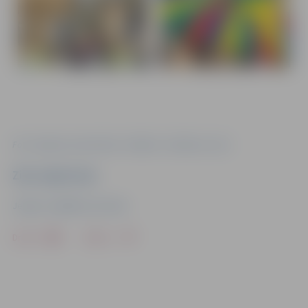
Foto: Jelgavas pamatskola “Valdeka”-attīstības centrs
Ziņu sagatavoja
Jelgavas Izglītības pārvalde
Drukāt
Dalīties