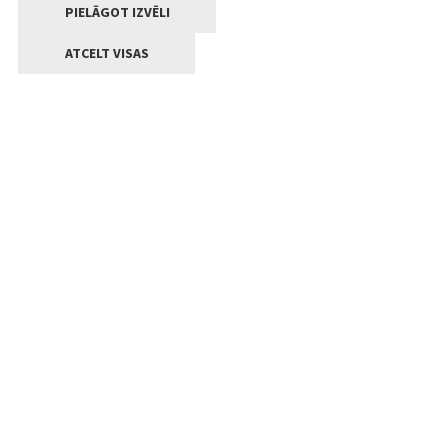
PIELĀGOT IZVĒLI
ATCELT VISAS
Kontakti
Jelgavas valstpilsētas pašvaldība
Lielā iela 11, Jelgava, LV-3001
+371 63005522
pasts@jelgava.lv
Klientu apkalpošana