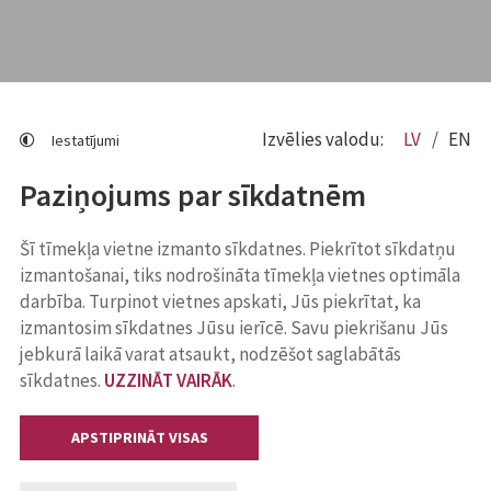
Izvēlies valodu:
LV
EN
Iestatījumi
Paziņojums par sīkdatnēm
Šī tīmekļa vietne izmanto sīkdatnes. Piekrītot sīkdatņu
izmantošanai, tiks nodrošināta tīmekļa vietnes optimāla
darbība. Turpinot vietnes apskati, Jūs piekrītat, ka
izmantosim sīkdatnes Jūsu ierīcē. Savu piekrišanu Jūs
jebkurā laikā varat atsaukt, nodzēšot saglabātās
sīkdatnes.
UZZINĀT VAIRĀK
.
APSTIPRINĀT VISAS