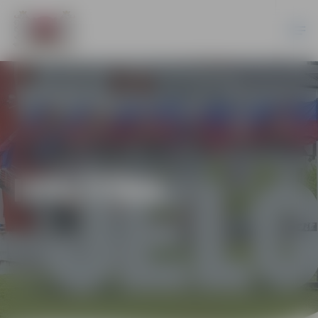
IZGLĪTĪBA