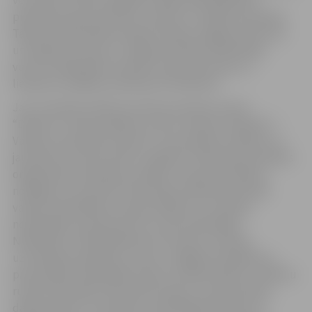
vecumā no 14 līdz 18 gadiem. Šajā ciklā dalībnieki
praktiski iepazina friziera, stilista un vizāžista profesiju.
Tāpat tika apmeklēts Ģederta Eliasa Jelgavas vēstures
un mākslas muzejs un Jelgavas Pilsētas bibliotēka,
veicinot dalībnieku latviešu valodas prasmes un
lietojumu dažādos praktiskos kontekstos.
Jau no oktobra sākuma ukraiņu kultūras centrs
“Džerelo” īsteno pasākumu ciklu “Kopā ar “Džerelo” –
Valoda, draudzība, kultūra”, kurā iesaistīti 20 bērni un
jaunieši vecumā no 6 līdz 17 gadiem. Plānotās aktivitātes
organizētas sestdienās, skolēnu rudens brīvlaikā ar
noslēgumu novembrī. Aktivitātes iedalīties deviņās
valodu nodarbībās, deviņās mākslas un mūzikas
nodarbībās, deviņās sporta un āra nodarbībās.
Nodarbību ciklā ieplānotas arī Ukraiņu tradīciju
uzturēšanas pasākums, kā arī noslēguma pasākums,
prezentējot nodarbībās veiktos radošos darbus. Skolēnu
rudens brīvlaikā notika ekskursijas uz kultūrvietām,
dabas takām un muzejiem, apmeklējot Bauskas un