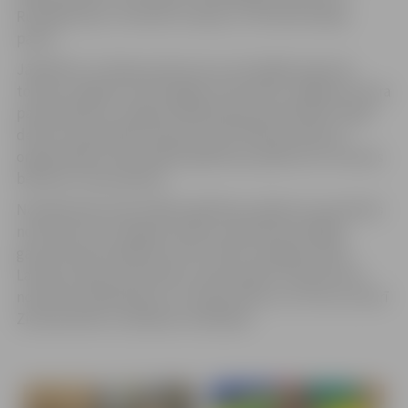
Rundāles pilis, Tērvetes muzeju un Tērvetes dabas
parku.
Jāpiebilst, ka daļa nometņu jau norisinājās augustā,
tostarp Jelgavas Tehnoloģiju vidusskolā, Jelgavas Centra
pamatskolā un Jelgavas Pārlielupes pamatskolā. Tāpat
desmit nodarbības notikušas SIA “Mītavas elektra”
organizētajos neformālās izglītības pasākumos Ukrainas
bērniem un jauniešiem.
Noslēdzošais neformālās izglītības pasākums paredzēts
novembrī, kad Jelgavas Amatu vidusskola nedēļas
garumā rīkos pasākuma ciklu “Mūsu kopīgie svētki
Latvijā: valoda, draudzība, svētku garša”, iepazīstinot
nometnes dalībniekus ar Latvijas vēsturi un virtuvi, kā arī
Ziemassvētku svinēšanas tradīcijām.