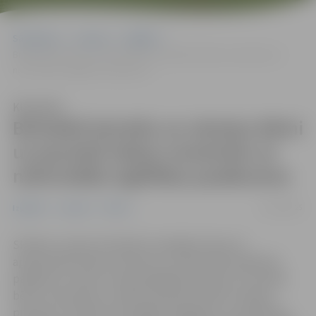
Sākumlapa
Jaunumi
Izglītība
Brīvlaikā latviešu un ukraiņu bērni un jaunieši tiekas nometnēs un
neformālās izglītības pasākumos
Klausīties
Brīvlaikā latviešu un ukraiņu bērni
un jaunieši tiekas nometnēs un
neformālās izglītības pasākumos
25/10/2025
Izglītība
Jaunumi
Pilsēta
Skolēnu rudens brīvlaikā turpinājās konkursā
apstiprināto dienas nometņu un neformālo izglītības
pasākumu norise, kurās piedalījās Ukrainas un Latvijas
bērni un jaunieši, ar mērķi stiprināt latviešu valodas
prasmes, veicināt savstarpējo integrāciju un sadarbību.