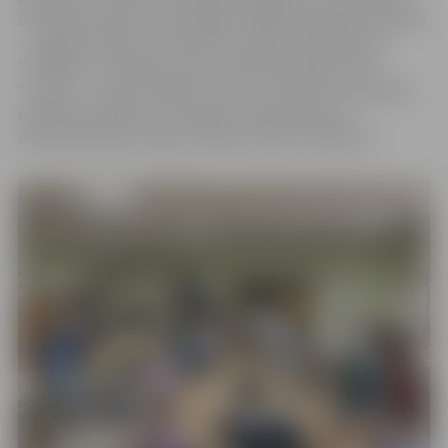
Šonedēļ nometnes norisinājās vairākās izglītības iestādēs
– Jelgavas Amatu vidusskolā, Jelgavas pamatskolā
“Valdeka”-attīstības centrs, kā arī jaunrades nama
“Junda” struktūrvienībā “Lediņi”. Savukārt neformālās
izglītības pasākumi notika gan Jelgavas Amatu
vidusskolā, gan ukraiņu kultūras centrā “Džerelo”.