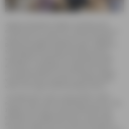
Jelgavas pamatskolas “Valdeka”-attīstības centrs
rīkotajā nometnē “Saules bērni” iekļauti 20 latviešu un
ukraiņu bērni un jaunieši vecumā no 7 līdz 15 gadiem.
Dalībnieki piedalījās saliedēšanas spēlēs, radošajās un
tehniskajās darbnīcās, apguva keramikas pamatus,
veidoja pērlīšu mozaīkas, kā arī iesaistījās sportiskās
aktivitātēs un nodarbībās par veselīgu dzīvesveidu.
Izzinošā ekskursijā bērni un jaunieši iepazina Jelgavas
vecpilsētas kultūras mantojumu, praktizēja latviešu
valodu, kā arī apguva ikdienā noderīgas prasmes.
Jaunrades nama “Junda” struktūrvienības “Lediņi”
nometnē “Kopā” iesaistīti 30 dalībnieki vecumā no 7 līdz
18 gadiem. Katru dienu nometnes dalībniekiem tika
piedāvātas trīs obligātās aktivitātes un viena izvēles
aktivitāte. Programma ietvēra radošo STEM darbnīcu,