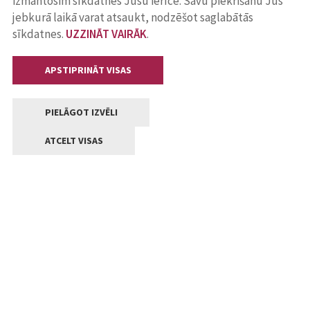
izmantosim sīkdatnes Jūsu ierīcē. Savu piekrišanu Jūs
jebkurā laikā varat atsaukt, nodzēšot saglabātās
sīkdatnes.
UZZINĀT VAIRĀK
.
APSTIPRINĀT VISAS
PIELĀGOT IZVĒLI
ATCELT VISAS
Kontakti
Jelgavas valstpilsētas pašvaldība