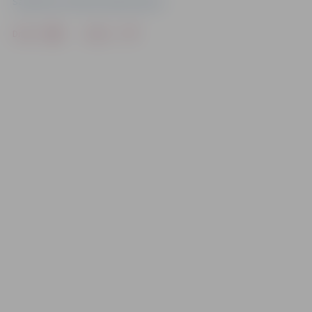
Sabiedrisko attiecību departaments
Drukāt
Dalīties