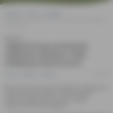
Sākumlapa
Jaunumi
Pašvaldība
Jelgavā Eiropas parlamenta vēlēšanās nobalsoja 14 680 vēlētāji jeb
38,35 procenti
Klausīties
Jelgavā Eiropas parlamenta
vēlēšanās nobalsoja 14 680
vēlētāji jeb 38,35 procenti
08/06/2024
Jaunumi
Pašvaldība
Sabiedrība
Balsošana Eiropas parlamenta vēlēšanās ir noslēgusies un
tagad notiek balsu skaitīšana. Jelgavā vēlēšanās
nobalsoja 14 680 jeb 38,35 procenti no Jelgavā
reģistrētiem 38 276 balstiesīgajiem.