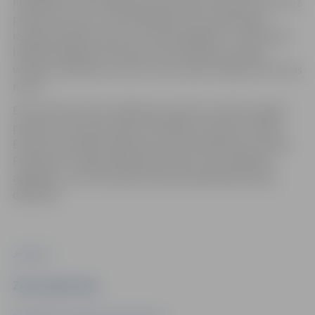
nobalsojuši 7 622 vēlētāji, kas bija 19,91 procents, bet līdz
pulksten 16 savu izvēli vēlēšanās mūsu pilsētā bija
izdarījuši 30,63 procenti no balstiesīgajiem. Tradicionāli
lielākā vēlētāju aktivitāte visas dienas garumā bija
vērojama vēlēšanu iecirknī, kas atrodas Jelgavas kultūras
namā.
Eiropas Parlamenta vēlēšanas notiek reizi piecos gados
pavasarī vai vasaras sākumā. Vēlēšanu periodu nosaka
Eiropas Savienības Padome pēc apspriešanās ar Eiropas
Parlamentu. Šajās vēlēšanās Latvija ir viens vēlēšanu
apgabals, no kura Eiropas Parlamentā jāievēlē deviņi
deputāti.
Jelgava.lv
Ziņu sagatavoja