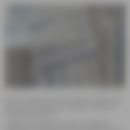
Pulksten 20 vēlēšanu iecirkņi tika slēgti un tagad notiek
balsu skaitīšana. Velēšanu rezultātiem var sekot līdzi
mājaslapā epv2024.cvk.lv.
Jāatgādina, ka šodien līdz pulksten 12 Jelgavā bija