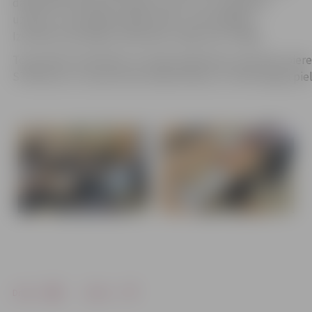
dalībnieki izdarīja secinājumus par to, ko vajadzētu
uzlabot, lai pacēlāja darbība būtu vienmērīgāka.
Izveidotos pacēlājus dalībnieki varēja ņemt mājās.
Tematiskās nodarbības veicināja izglītojamo praktisko piered
STEM jomu un izpratni par dabaszinātņu un tehnoloģiju pie
Drukāt
Dalīties