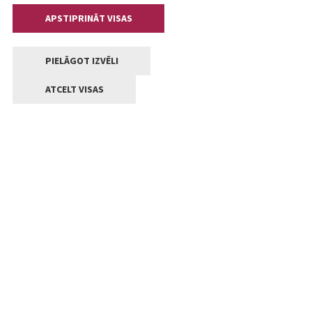
APSTIPRINĀT VISAS
PIELĀGOT IZVĒLI
ATCELT VISAS
Kontakti
Jelgavas valstpilsētas pašvaldība
Lielā iela 11, Jelgava, LV-3001
+371 63005522