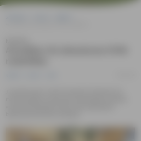
Sākumlapa
Jaunumi
Izglītība
Aizvadītas trīs izbraukuma STEM nodarbības
Klausīties
Aizvadītas trīs izbraukuma STEM
nodarbības
06/03/2026
Izglītība
Jaunumi
Junda
Jaunrades nama “Junda” komanda 27. februārī un 6.
martā novadīja trīs izbraukuma nodarbības Ozolnieku
vidusskolā. Nodarbību laikā 7. klašu izglītojamie
izgatavoja hidrauliskos pacēlājus.