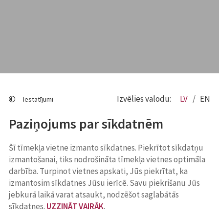
Izvēlies valodu:
LV
EN
Iestatījumi
Paziņojums par sīkdatnēm
Šī tīmekļa vietne izmanto sīkdatnes. Piekrītot sīkdatņu
izmantošanai, tiks nodrošināta tīmekļa vietnes optimāla
darbība. Turpinot vietnes apskati, Jūs piekrītat, ka
izmantosim sīkdatnes Jūsu ierīcē. Savu piekrišanu Jūs
jebkurā laikā varat atsaukt, nodzēšot saglabātās
sīkdatnes.
UZZINĀT VAIRĀK
.