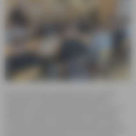
Kopumā nodarbībās piedalījās 52 skolēni,
praktiski
iepazīstoties ar hidraulikas darbības principiem,
izgatavojot funkcionējošu pacēlāja modeli un izprotot
spiediena un šķidruma kustības nozīmi tehniskajās
sistēmās. Nodarbību noslēgumā tika testēts, cik lielu
masu spēj pacelt izgatavotie hidrauliskie pacēlāji, kā arī