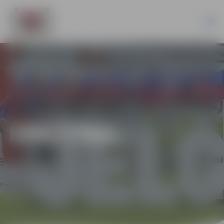
IZGLĪTĪBA