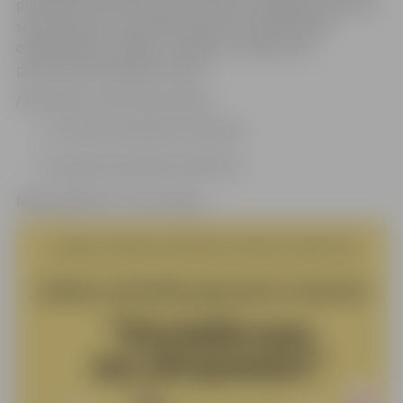
pildīt gan individuāli, gan komandā, tādējādi pastiprinot
sacensību garu. Katrai komandai vai individuālam
dalībniekiem, atklājot “Lieldienu noslēpumu”,
paredzēta pārsteiguma balva.
Aktivitātes notiks divas dienas:
27. martā no pulksten 13 līdz 18;
28. martā no pulksten 10 līdz 16.
Ieeja pasākumā – bez maksas.