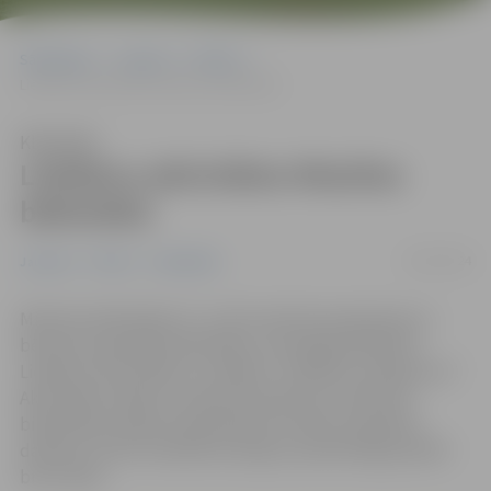
Sākumlapa
Jaunumi
Pilsēta
Lieldienu aktivitātes Miezītes bibliotēkā
Klausīties
Lieldienu aktivitātes Miezītes
bibliotēkā
25/03/2024
Jaunumi
Pilsēta
Sabiedrība
Miezītes bibliotēka 27. un 28. martā aicina ģimenes ar
bērniem apmeklēt bibliotēku, lai kopīgi piedalītos
Lieldienu aktivitātēs un atklātu “Lieldienu noslēpumu”.
Aktivitātes mērķis ir piesaistīt ģimenes ar bērniem
bibliotēkas krājuma iepazīšanai, latviešu dzejnieku
darbiem, kā arī mudināt saturīgi un pilnvērtīgi pavadīt
brīvo laiku.