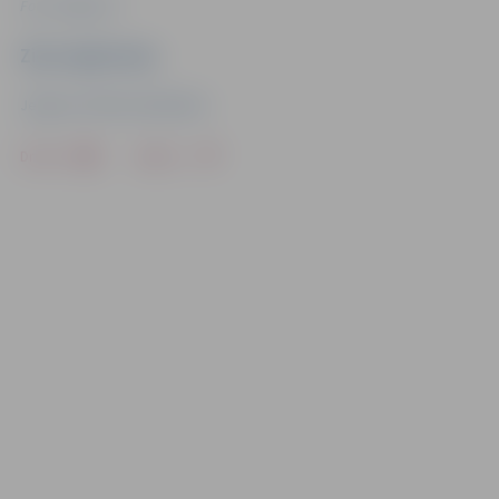
Foto: Jelgava.lv
Ziņu sagatavoja
Jelgavas Pilsētas bibliotēka
Drukāt
Dalīties