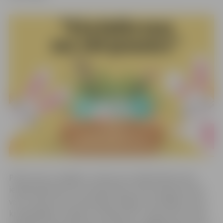
Pildot piecus dažādus uzdevumus dalībniekiem būs
iespēja pārbaudīt sevi atjautībā, jo tikai secīgi atrisinot
visus uzdevumus varēs iegūt atslēgu, lai atslēgtu seifu,
kurā glabājas “Lieldienu noslēpums”. Uzdevumus varēs