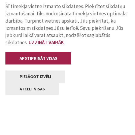
Šī tīmekļa vietne izmanto sīkdatnes. Piekrītot sīkdatņu
izmantošanai, tiks nodrošināta tīmekļa vietnes optimāla
darbība. Turpinot vietnes apskati, Jūs piekrītat, ka
izmantosim sīkdatnes Jūsu ierīcē. Savu piekrišanu Jūs
jebkurā laikā varat atsaukt, nodzēšot saglabātās
sīkdatnes.
UZZINĀT VAIRĀK
.
APSTIPRINĀT VISAS
PIELĀGOT IZVĒLI
ATCELT VISAS