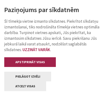
Paziņojums par sīkdatnēm
Šī tīmekļa vietne izmanto sīkdatnes. Piekrītot sīkdatņu
izmantošanai, tiks nodrošināta tīmekļa vietnes optimāla
darbība. Turpinot vietnes apskati, Jūs piekrītat, ka
izmantosim sīkdatnes Jūsu ierīcē. Savu piekrišanu Jūs
jebkurā laikā varat atsaukt, nodzēšot saglabātās
sīkdatnes.
UZZINĀT VAIRĀK
.
APSTIPRINĀT VISAS
PIELĀGOT IZVĒLI
ATCELT VISAS