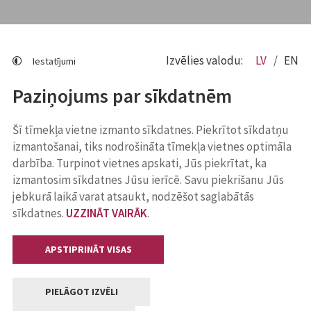
Izvēlies valodu:
LV
EN
Iestatījumi
Paziņojums par sīkdatnēm
Šī tīmekļa vietne izmanto sīkdatnes. Piekrītot sīkdatņu
izmantošanai, tiks nodrošināta tīmekļa vietnes optimāla
darbība. Turpinot vietnes apskati, Jūs piekrītat, ka
izmantosim sīkdatnes Jūsu ierīcē. Savu piekrišanu Jūs
jebkurā laikā varat atsaukt, nodzēšot saglabātās
sīkdatnes.
UZZINĀT VAIRĀK
.
APSTIPRINĀT VISAS
PIELĀGOT IZVĒLI