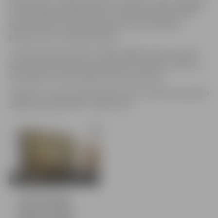
Mākslinieks strādājis kombinātā „Māksla”, bijis pedagogs
Latvijas Mākslas akadēmijā un Jelgavas Mākslas skolā.
Kopā ar Pēteri Postažu darbojies monumentālajā
glezniecībā. Ilustrējis grāmatas.
I.Landaus bijis konkursa “Jāzepa Pīgožņa balva Latvijas
ainavu glezniecībā” galvenās balvas nominants 2018. un
2020. gadā, bet 2022. gadā šīs balvas ieguvējs.
Jāpiebilst, ka 2022. gadā mākslinieks arī saņēma augstāko
Jelgavas apbalvojumu “Goda zīme”.
10 bildes
Tornī skatāma
Induļa Landaua