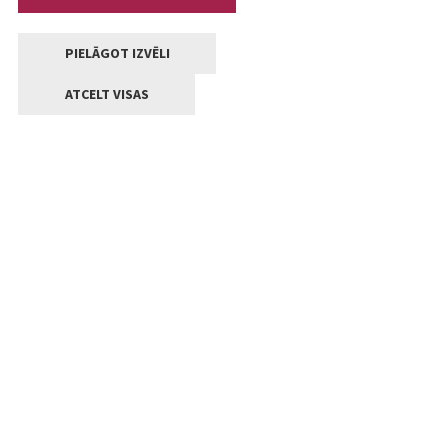
PIELĀGOT IZVĒLI
ATCELT VISAS
Kontakti
Jelgavas valstpilsētas pašvaldība
Lielā iela 11, Jelgava, LV-3001
+371 63005522
pasts@jelgava.lv