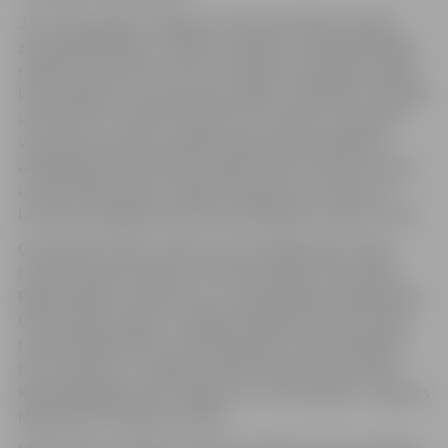
Jau puikas gados Staļģenes skolā skolotāja pamanīja
zēna apdāvinātību, mudinot iestāties J.Rozentāla Rīgas
mākslas vidusskolā. Tieši te attīstījās topošā gleznotāja
krāsu jūtīgums, kompozīcijas spējas, saskaņojot realitātē
ieraudzīto ar tonālo īstenojumu uz papīra un audekla.
Viņa amata prasmes asināja studijas Latvijas Mākslas
akadēmijas Glezniecības nodaļā. Ar laiku Induļa Landaua
izsmalcinātais krāsu tonālais redzējums izvirzīja viņu
latviešu pasteļglezniecības ievērojamāko meistaru vidū.
Gleznotājs Indulis Landaus dzimis 1940. gada 6. jūnijā
Limbažu rajona Skultes ciemā. Absolvējis J.Rozentāla
Rīgas mākslas vidusskolu un Latvijas Mākslas akadēmijas
Glezniecības nodaļu. Izstādēs piedalās kopš 1971. gada.
Latvijas Mākslinieku savienības biedrs kopš 1978. gada,
bijis Jūrmalas un Jelgavas mākslinieku grupas biedrs.
Kopš 1980. gada dzīvo Jelgavā un no 2011. gada ir Jelgavas
Mākslinieku biedrības biedrs.