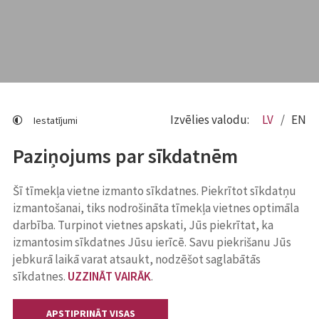
Izvēlies valodu:
LV
EN
Iestatījumi
Paziņojums par sīkdatnēm
Šī tīmekļa vietne izmanto sīkdatnes. Piekrītot sīkdatņu
izmantošanai, tiks nodrošināta tīmekļa vietnes optimāla
darbība. Turpinot vietnes apskati, Jūs piekrītat, ka
izmantosim sīkdatnes Jūsu ierīcē. Savu piekrišanu Jūs
jebkurā laikā varat atsaukt, nodzēšot saglabātās
sīkdatnes.
UZZINĀT VAIRĀK
.
APSTIPRINĀT VISAS