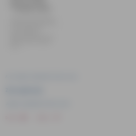
gleznu izstāde
“Zemgales puika”
Jelgavas Svētās Trīsvienības
baznīcas torņa izstāžu zālē no
12. novembra līdz 12.
janvārim skatāma
jelgavnieka Induļa Landaua
gleznu izstāde “Zemgales
puika”.
Foto: Jelgavas reģionālais Tūrisma centrs
Ziņu sagatavoja
Jelgavas reģionālais Tūrisma centrs
Drukāt
Dalīties