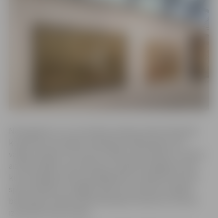
Neraugoties uz to, ka Indulis Landaus dzimis Vidzemē,
kopš dzīves pirmajiem mēnešiem mākslinieks dzīvi
vadījis Lielupes tuvumā. Arī vēlāk, kad mācības un darbs
aizvedis tālāk, viņš sirdī bija un paliek Zemgales puika,
kurš vislabāk jutās tās plašajās ārēs. Viņaprāt šeit saule
spīd viskošāk un mīlīgāk, vēji tīrumam atnes auglību,
baltie gubu mākoņi lēni slīd debesu tālumos un aicina
izpausties krāsu priekā.