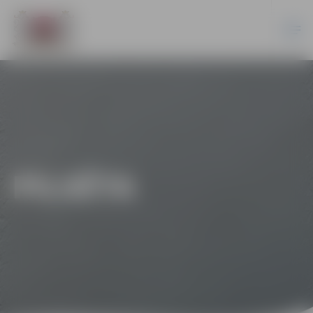
PILSĒTA