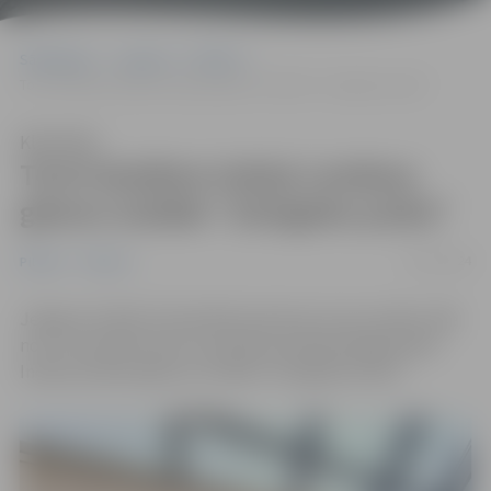
Sākumlapa
Jaunumi
Pilsēta
Tornī skatāma Induļa Landaua gleznu izstāde “Zemgales puika”
Klausīties
Tornī skatāma Induļa Landaua
gleznu izstāde “Zemgales puika”
12/11/2024
Pilsēta
Tūrisms
Jelgavas Svētās Trīsvienības baznīcas torņa izstāžu zālē
no 12. novembra līdz 12. janvārim skatāma jelgavnieka
Induļa Landaua gleznu izstāde “Zemgales puika”.