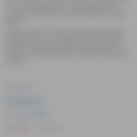
10, 1. stāvā, pie garderobes. Jautājumu gadījumā var
sazināties ar poliklīniku pa tālruni 63022101 vai e-pastu
jp@jp.lv.
Jelgavas poliklīnika ir ambulatorā ārstniecības iestāde,
kas pakalpojumus iedzīvotājiem sniedz no 1993. gada.
Plašāka informācija par poliklīnikas pakalpojumiem un
speciālistu pieņemšanas laikiem pieejama tīmekļvietnē
www.jp.lv.
Foto: Jelgava.lv
Ziņu sagatavoja
SIA "Jelgavas poliklīnika"
Drukāt
Dalīties