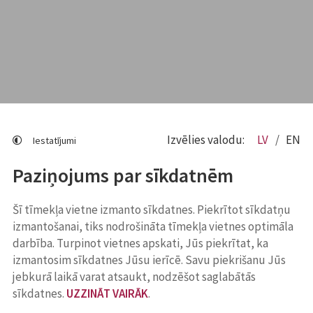
Izvēlies valodu:
LV
EN
Iestatījumi
Paziņojums par sīkdatnēm
Šī tīmekļa vietne izmanto sīkdatnes. Piekrītot sīkdatņu
izmantošanai, tiks nodrošināta tīmekļa vietnes optimāla
darbība. Turpinot vietnes apskati, Jūs piekrītat, ka
izmantosim sīkdatnes Jūsu ierīcē. Savu piekrišanu Jūs
jebkurā laikā varat atsaukt, nodzēšot saglabātās
sīkdatnes.
UZZINĀT VAIRĀK
.