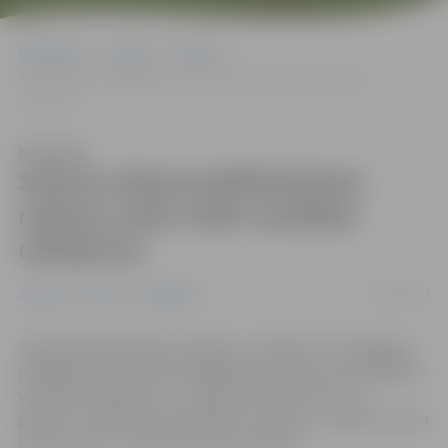
Sākumlapa
Jaunumi
Pilsēta
Senioru dienā poliklīnikā bez maksas varēs veikt veselības
mērījumus
Klausīties
Senioru dienā poliklīnikā bez
maksas varēs veikt veselības
mērījumus
30/09/2024
Jaunumi
Pilsēta
Sabiedrība
Starptautiskajā senioru dienā, 1. oktobrī, SIA “Jelgavas
poliklīnika” senioriem piedāvā bez maksas veikt dažādus
veselības mērījumus – noteikt ķermeņa svaru un
garumu, izmērīt asinsspiedienu un pulsu, noteikt cukura
līmeni asinīs un ķermeņa masas indeksu.