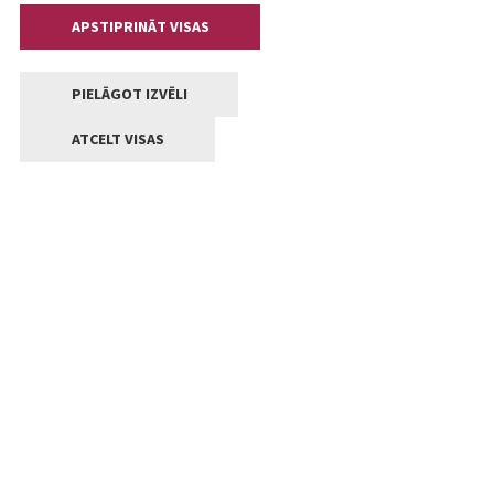
APSTIPRINĀT VISAS
PIELĀGOT IZVĒLI
ATCELT VISAS
Kontakti
Jelgavas valstpilsētas pašvaldība
Lielā iela 11, Jelgava, LV-3001
+371 63005522