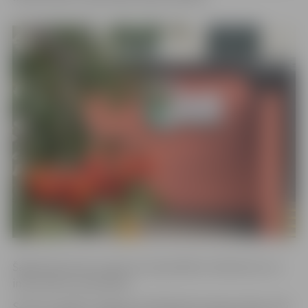
Šajā dienā seniori saņems arī speciālistu ieteikumus un
informatīvos materiālus.
Seniori ir gaidīti Jelgavas poliklīnikā Sudrabu Edžus ielā