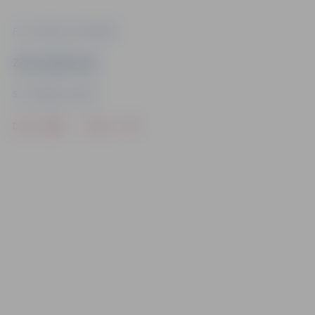
Foto: Jelgavas pašvaldība
Ziņu sagatavoja
SIA "Jelgavas ūdens"
Drukāt
Dalīties