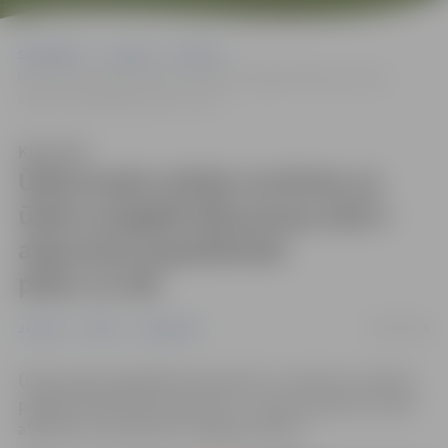
Sākumlapa
Jaunumi
Pilsēta
Ūdensvada avārija novērsta un ūdens piegāde Blaumaņa ielā ir
atjaunota (papildināta plkst.13.30)
Klausīties
Ūdensvada avārija novērsta un
ūdens piegāde Blaumaņa ielā ir
atjaunota (papildināta
plkst.13.30)
28/01/2026
Jaunumi
Pilsēta
Sabiedrība
Ūdensvada avārija Blaumaņa ielā 3. ir novērsta un ūdens
piegāde ēkām Blaumaņa ielā 1, 3, 8 pēc pulksten 13.20 ir
atjaunota, informē SIA “Jelgavas ūdens”.