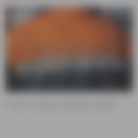
Uzņēmums atvainojas par sagādātajām neērtībām.