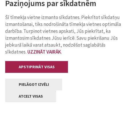
Paziņojums par sīkdatnēm
Šī tīmekļa vietne izmanto sīkdatnes. Piekrītot sīkdatņu
izmantošanai, tiks nodrošināta tīmekļa vietnes optimāla
darbība. Turpinot vietnes apskati, Jūs piekrītat, ka
izmantosim sīkdatnes Jūsu ierīcē. Savu piekrišanu Jūs
jebkurā laikā varat atsaukt, nodzēšot saglabātās
sīkdatnes.
UZZINĀT VAIRĀK
.
APSTIPRINĀT VISAS
PIELĀGOT IZVĒLI
ATCELT VISAS