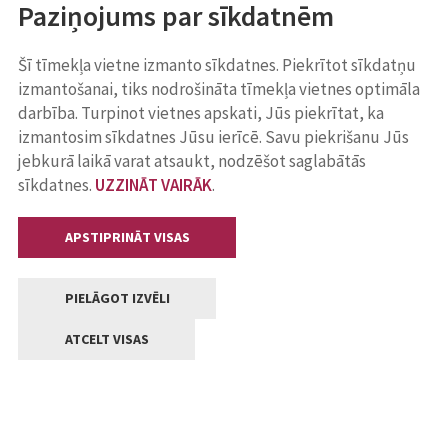
Paziņojums par sīkdatnēm
Šī tīmekļa vietne izmanto sīkdatnes. Piekrītot sīkdatņu
izmantošanai, tiks nodrošināta tīmekļa vietnes optimāla
darbība. Turpinot vietnes apskati, Jūs piekrītat, ka
izmantosim sīkdatnes Jūsu ierīcē. Savu piekrišanu Jūs
jebkurā laikā varat atsaukt, nodzēšot saglabātās
sīkdatnes.
UZZINĀT VAIRĀK
.
APSTIPRINĀT VISAS
PIELĀGOT IZVĒLI
ATCELT VISAS