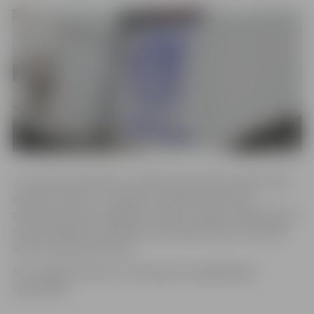
Jau ziņots, ka šodien, 16. aprīlī, bija notikusi ūdensvada
avārija 4. līnijā 1. Uz avārijas novēršanas laiku bija
pārtraukta ūdens apgāde 4. līnijā, 5. līnijā, 6. līnijā, Meldru
ceļā, Pambakaru ceļā, Meža ceļā, Agroķīmiķu ielā, Arāju
ielā un Kooperatīva ielā.
SIA ”Jelgavas ūdens” atvainojas par sagādātajām
neērtībām.