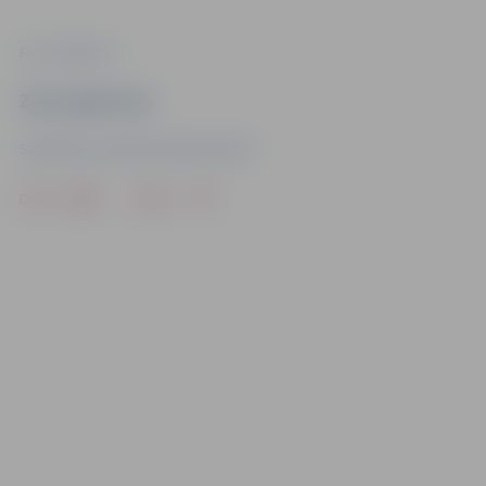
Foto: Jelgava.lv
Ziņu sagatavoja
Sabiedrisko attiecību departaments
Drukāt
Dalīties