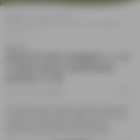
Sākumlapa
Jaunumi
Pilsēta
Atjaunota ūdens piegāde 4., 5. un 6. līnijas rajonos (papildināta
pulksten 17.30)
Klausīties
Atjaunota ūdens piegāde 4., 5. un
6. līnijas rajonos (papildināta
pulksten 17.30)
16/04/2025
Jaunumi
Pilsēta
Sabiedrība
SIA “Jelgavas ūdens” informē, ka šodien, 16. aprīlī, pēc
pulksten 17 atjaunota ūdens apgāde 4. līnijā, 5. līnijā, 6.
līnijā, Meldru ceļā, Pambakaru ceļā, Meža ceļā,
Agroķīmiķu ielā, Arāju ielā un Kooperatīva ielā.