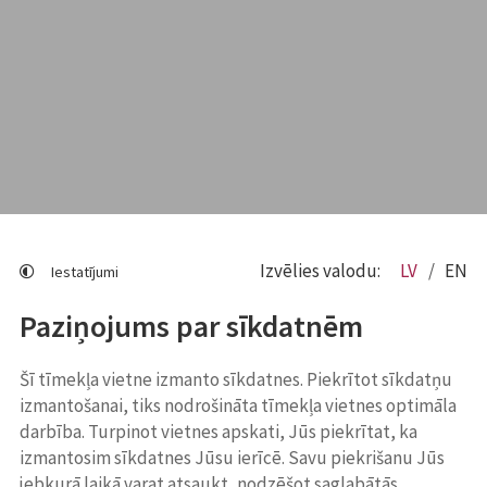
Izvēlies valodu:
LV
EN
Iestatījumi
Paziņojums par sīkdatnēm
Šī tīmekļa vietne izmanto sīkdatnes. Piekrītot sīkdatņu
izmantošanai, tiks nodrošināta tīmekļa vietnes optimāla
darbība. Turpinot vietnes apskati, Jūs piekrītat, ka
izmantosim sīkdatnes Jūsu ierīcē. Savu piekrišanu Jūs
jebkurā laikā varat atsaukt, nodzēšot saglabātās