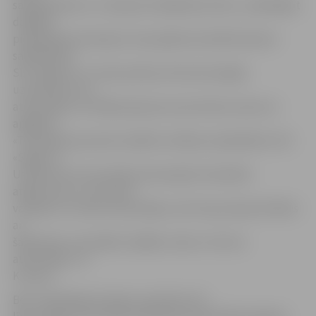
sadarbojoties ar «Latvijas Gumijlēcēju klubu», piedāvājot
dažādas
piepūšamās atrakcijas. Visa pasākuma laikā ikvienam
sadarbībā ar
SIA «Signum» un Ceļu policiju tiks dota iespēja
uzmeistarot sev
atstarotāju, ko vēlāk piespraust pie skolas somas vai
apģērba.
«Turpināsim jau pērn aizsākto tradīciju sadarbībā ar SIA
«Signum».
Uzņēmums mums dāvina atstarojošo materiālu
atgriezumus, no kuriem
var griezt un taisīt atstarotājus, bet Ceļu policija izlīdzēs
ar
šabloniem, lai sanāktu dažādu veidu un formu
atstarotāji,» tā
K.Caune.
Bet otrajā daļā, kas ilgs no pulksten 16