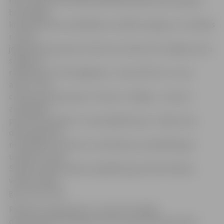
līdz pulksten 20 tradicionāli Raiņa parkā klātesošajiem
būs iespēja
klausīties jauno izpildītāju muzikālo sniegumu. Uzstāsies
ne tikai
jelgavnieku grupas, bet būs arī ciemiņi. No Jelgavas savu
sniegumu
rādīs grupa «The Hayghway», «Second File» un «Lay
about», bet
ciemos brauks grupas «Tumors» no Rīgas – viena no
zināmākām
pankroka grupām un «Enyring Memorys». Tāpat visas
dienas garumā
neizpalikšot konkursi un atrakcijas, ko piedāvās gan
uzņēmumi, gan
Skolēnu dome. Balvas izspēlēšot gan datortehnikas
veikals «NDD»,
gan citas firmas.
Pasākuma organizatori, uzsverot veselīga
dzīvesveida veicināšanas nozīmi, gan mazos gan lielo