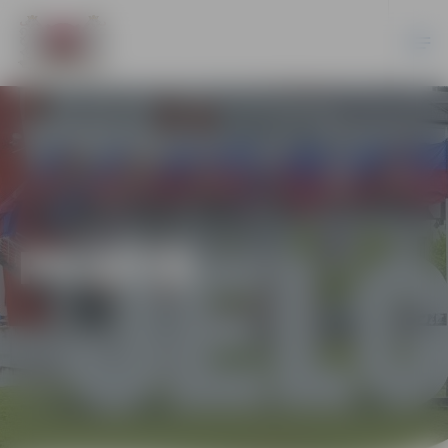
PILSĒTĀ