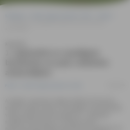
Sākumlapa
Portāla “Jelgavas Vēstnesis” arhīvs
Pilsētā
1. septembris ar veselīgiem burkāniem un pašu veidotiem
atstarotājiem
Klausīties
1. septembris ar veselīgiem
burkāniem un pašu veidotiem
atstarotājiem
24/08/2009
Pilsētā
Portāla “Jelgavas Vēstnesis” arhīvs
Arī šogad 1. septembri Jelgavas Skolēnu dome aicina
skolēnus iesākt veselīgi – bez kaitīgām un apreibinošām
vielām, piedaloties jautrā pasākumā – «Iesāc gadu
savādāk!» Raiņa parkā, kur varēs gan mūziku
paklausīties, gan padejot, gan konkursos piedalīties, kā