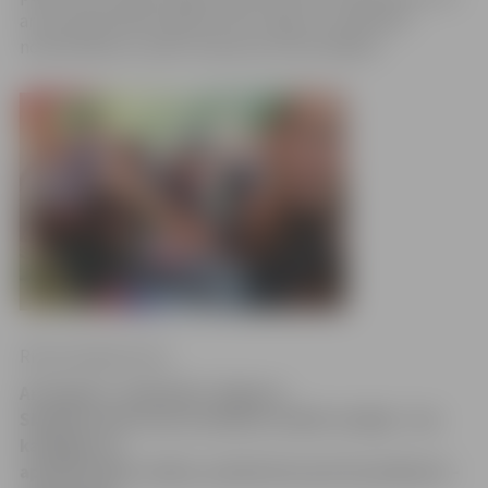
arī jaunajā mācību gadā ar SIA «Signum» palīdzību
nodrošināties ar pašu veidotiem atstarotājiem.
Ritma Gaidamoviča
Arī šogad 1. septembri Jelgavas
Skolēnu dome aicina skolēnus iesākt veselīgi – bez
kaitīgām un
apreibinošām vielām, piedaloties jautrā pasākumā –