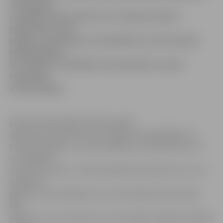
«Iesāc gadu
savādāk!» Raiņa parkā, kur varēs gan mūziku
paklausīties, gan
padejot, gan konkursos piedalīties, kā arī jaunajā
mācību gadā ar
SIA «Signum» palīdzību nodrošināties ar pašu
veidotiem
atstarotājiem.
Zinību dienā pasākumi Raiņa parkā
sāksies jau pulksten 14 un te gaidīti visi atraktīvie un
dzīvespriecīgie, kuri vēlas kopīgi ar skolasbiedriem un
vienaudžiem
nosvinēt šo dienu. «Galvenais gribam akcentēt, ka uz šo
pasākumu
gaidīti visi, neatkarīgi no tā, kurā skolā jaunieši mācās.
Mēs
vēlamies, lai visi šo dienu nosvin kopīgi,» piebilst Skolēnu