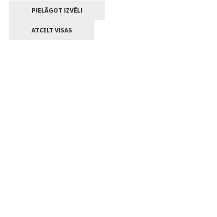
PIELĀGOT IZVĒLI
ATCELT VISAS
Kontakti
Jelgavas valstpilsētas pašvaldība
Lielā iela 11, Jelgava, LV-3001
+371 63005522
pasts@jelgava.lv
Klientu apkalpošana