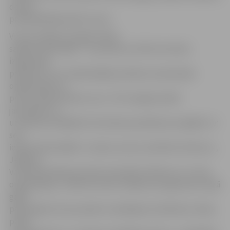
domes
priekšsēdētājs Kārlis Caune.
Viņš arī atklāj, ka šogad svētki
sadalīti divās daļās – no pulksten 14 līdz 16 notiks
izglītojošie
pasākumi, kuru laikā dažādas pilsētas nevalstiskās
organizācijas un
pulciņi iepazīstinās ar sevi. «Tā ir iespēja atnākt
jauniešiem un
uzzināt par dažādām brīvā laika pavadīšanas iespējām. Ar
sevi
iepazīstinās dažādi «Jundas» pulciņi, biedrība «Remoss»,
Jelgavas
Valsts ģimnāzijas jauniešu apvienība «Minerva» un citas
organizācijas,» stāsta K.Caune. Pasākuma organizatori šajā
gadā
padomājuši arī par pašiem mazākajiem skolēniem, Raiņa
parkā