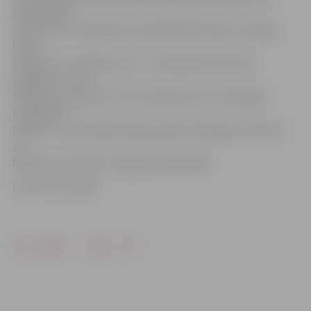
pilsētniekus
informē, ka «Iesāc gadu savādāk 2009» laikā ir aizliegts
lietot
alkoholu un smēķēt, jo šis ir veselīga dzīvesveida
pasākums. Tieši
tālab visas cigaretes tiks iemainītas pret veselīgiem
burkāniem.
Plānots, ka aktivitātes Raiņa parkā noslēgsies pulksten
20.
Pasākumu atbalsta Jelgavas pašvaldība.
Foto: Ivars Veiliņš
Drukāt
Dalīties