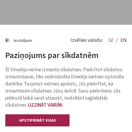
Izvēlies valodu:
LV
EN
Iestatījumi
Paziņojums par sīkdatnēm
Šī tīmekļa vietne izmanto sīkdatnes. Piekrītot sīkdatņu
izmantošanai, tiks nodrošināta tīmekļa vietnes optimāla
darbība. Turpinot vietnes apskati, Jūs piekrītat, ka
izmantosim sīkdatnes Jūsu ierīcē. Savu piekrišanu Jūs
jebkurā laikā varat atsaukt, nodzēšot saglabātās
sīkdatnes.
UZZINĀT VAIRĀK
.
APSTIPRINĀT VISAS