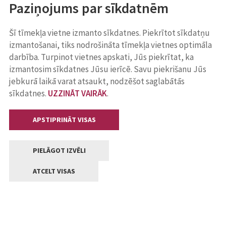
Paziņojums par sīkdatnēm
Šī tīmekļa vietne izmanto sīkdatnes. Piekrītot sīkdatņu
izmantošanai, tiks nodrošināta tīmekļa vietnes optimāla
darbība. Turpinot vietnes apskati, Jūs piekrītat, ka
izmantosim sīkdatnes Jūsu ierīcē. Savu piekrišanu Jūs
jebkurā laikā varat atsaukt, nodzēšot saglabātās
sīkdatnes.
UZZINĀT VAIRĀK
.
APSTIPRINĀT VISAS
PIELĀGOT IZVĒLI
ATCELT VISAS