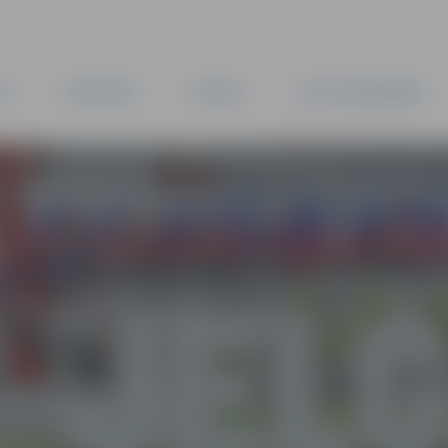
TA
PAŠVALDĪBA
IESTĀDES
KAPITĀLSABIEDRĪBAS