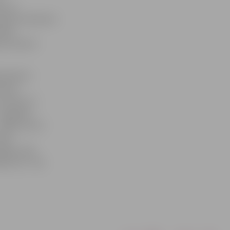
i, ka
paša izveidotam
tēmā
 ir desmit
etbolisti
m būs
 teikt, ka
 augstāka
tāpēc pie tā
ere.
pēles, pēc
asākumā – bez