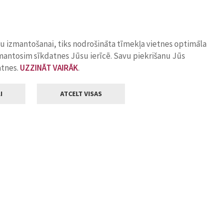
ņu izmantošanai, tiks nodrošināta tīmekļa vietnes optimāla
zmantosim sīkdatnes Jūsu ierīcē. Savu piekrišanu Jūs
atnes.
UZZINĀT VAIRĀK
.
I
ATCELT VISAS
Klientu apkalpošana
ilsētas pašvaldība
Darba laiks
, Jelgava, LV-3001
Pirmdienās
8.00 - 18.00
Otrdienās
8.00 - 17.00
22