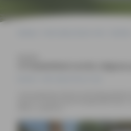
Sākumlapa
Portāla “Jelgavas Vēstnesis” arhīvs
Basketbol
Klausīties
3×3 basketbola turnīra Jelgavas 
Basketbols
Portāla “Jelgavas Vēstnesis” arhīvs
Turnīra organizatori informē, ka 30. jūnijā paredzētai
pārcelts uz 14. jūliju. Norises vieta gan paliek tā pat
sākums – pulksten 12.