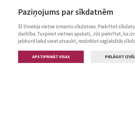
Paziņojums par sīkdatnēm
Šī tīmekļa vietne izmanto sīkdatnes. Piekrītot sīkdat
darbība. Turpinot vietnes apskati, Jūs piekrītat, ka i
jebkurā laikā varat atsaukt, nodzēšot saglabātās sīkd
APSTIPRINĀT VISAS
PIELĀGOT IZVĒL
Kontakti
Jelgavas valstp
Lielā iela 11
+371 630055