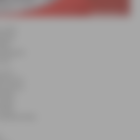
r notiks
ketbola
ūlijā,
 Pro grupas
spilī.
, U-16
nieki, kuri
s, paši var
itērijs –
atvijas
vīzijā,
u pārstāve Sanda
i