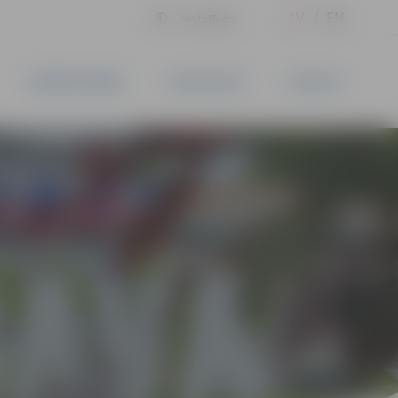
LV
EN
Iestatījumi
UZŅĒMĒJDARBĪBA
PAKALPOJUMI
KONTAKTI