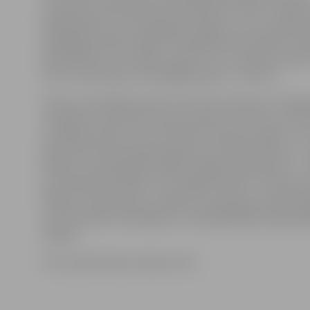
sacensību dienā klātienē no pulksten 11 līdz 12. Būtisk
dalībniekiem, kuri sasnieguši 13 gadu vecumu, jābūt 
spēlētāja profilam FIBA 3×3 basketbola sacensību sis
play.fiba3x3.com. Dalības maksa Pro un amatieru grupā
eiro no komandas, bet pārējās grupās – seši eiro.
Starts sacensībām pie ZOC tiks dots pulksten 12. Bask
vienlaikus sacentīsies deviņos laukumos. Viens no tie
centrālais laukums, kurā notiks Pro grupas spēles. «Var
šajā laukumā norisināsies galvenie turnīra notikumi –
līmeņa un skatāmākas spēles, dažādi priekšnesumi –, 
būs skatītāju tribīnes un uzstādīts ekrāns,» tā S.Gertn
Plānots, ka pulksten 17 sāksies Pro grupas pusfināla s
tam būs fināls. Skatītājiem un atbalstītājiem ieeja p
maksas.
Foto: publicitātes, Roberts Sils