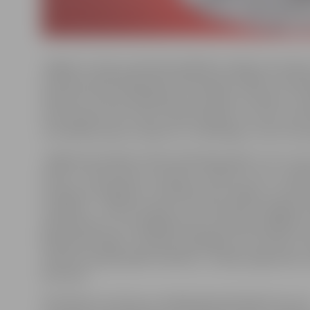
Jelgava ir viena no piecām pilsētām Latvijā, kur šovasa
Starptautiskās Basketbola federācijas (FIBA) 3×3 bas
Pasaules tūres kvalifikācijas sacensības. Sestdien, 14. j
laukumā pie ZOC notiks «Ghetto Basket» turnīrs, kurā
uzvarētājs saņems ceļazīmi uz Challenger turnīru Vent
Jelgavā sacensības notiks septiņās grupās: U-12, U-14
puiši, U-16 meitenes, sievietes, amatieri un Pro. «Dalīb
vecāki par 16 gadiem, izvērtējot savas spējas un prasme
izvēlēties – startēt amatieru vai Pro grupā. Vienīgais kr
basketbolisti, kuri pēdējās desmit sezonās spēlējuši L
Basketbola līgas 1. divīzijā vai pēdējās trīs sezonās 2. di
amatieru grupā spēlēt nedrīkst,» norāda organizator
Gertnere.
Pieteikties turnīram var mājaslapā play.fiba3x3.com va