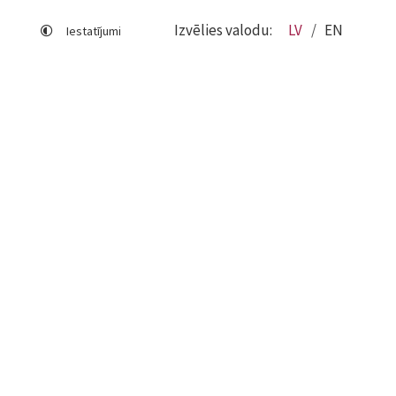
Izvēlies valodu:
LV
EN
Iestatījumi
Lapas karte
Viegli lasīt
Sociālo mediju lietošana
Sīkdatņu izmantošana