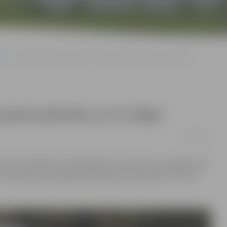
s
3×3 basketbola turnīra Jelgavas posms pārcelts uz 14. jūliju
posms pārcelts uz 14. jūliju
22/06/2018
s starptautiskais 3×3 basketbola turnīra posms Jelgavā tiek
i – laukums pie Zemgales Olimpiskā centra (ZOC). Turnīra