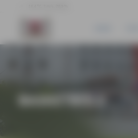
16.4 °C, 3 m/s, 70.9 %
JAUNUMI
PILSĒ
BASKETBOLS