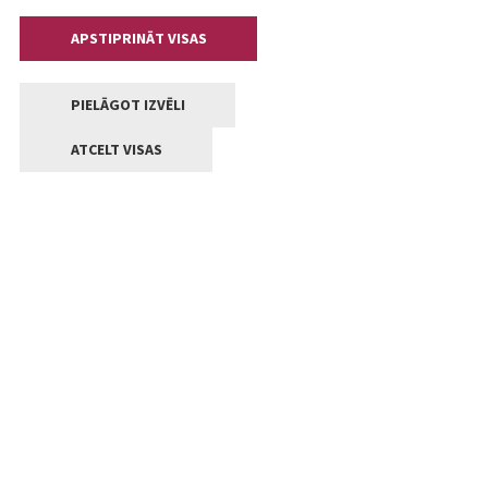
APSTIPRINĀT VISAS
PIELĀGOT IZVĒLI
ATCELT VISAS
Kontakti
Jelgavas valstpilsētas pašvaldība
Lielā iela 11, Jelgava, LV-3001
+371 63005522