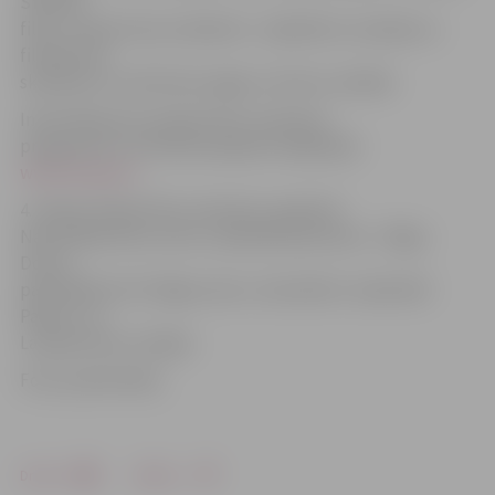
Stiebras
filmu «Saule brauca debesīs». Jāpiebilst, ka dažas no
filmām būs
skatāmas ar subtitriem angļu un krievu valodās.
Informācija par Latvijas filmu maratona
programmu un filmām pieejama mājaslapā
www.nkc.gov.lv
4. maija Latvijas filmu maratonu organizē
Nacionālais Kino centrs, sadarbības partneri – Rīgas
Dome,
pašvaldības SIA «Rīgas nami», kinoteātris «Splendid
Palace» un
Latvijas filmu studijas.
Foto: publicitātes
Drukāt
Dalīties