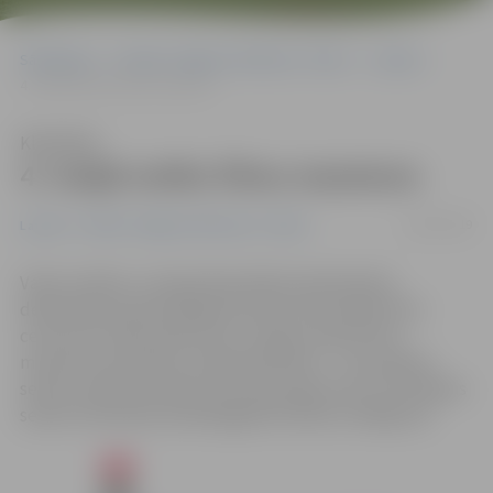
Sākumlapa
Portāla “Jelgavas Vēstnesis” arhīvs
Latvijā
4. maijā notiks filmu maratons
Klausīties
4. maijā notiks filmu maratons
02/05/2019
Latvijā
Portāla “Jelgavas Vēstnesis” arhīvs
Valsts svētkos, Latvijas Republikas Neatkarības
deklarācijas pasludināšanas dienā, Nacionālais Kino
centrs jau tradicionāli rīkos 4. maija Latvijas filmu
maratonu kinoteātrī «Splendid Palace» – bezmaksas
seansus abās kinozālēs visas dienas garumā un brīvdabas
seansu kinoteātra priekšpagalmā vakara noslēgumā.