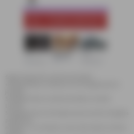
Šogad Latvijas filmu maratons kinoteātrī
«Splendid Palace» notiks jau 15. reizi. Šā gada akcenti –
jaunākās
Simtgades filmas un sešas pirmizrādes, tai skaitā
Lietuvas
Simtgades filma. Arī brīvdabas seanss iecerēts Simtgades
programmas
noskaņās – ar Juri Kaukuli, Jauno Jāņu orķestri un Rozes