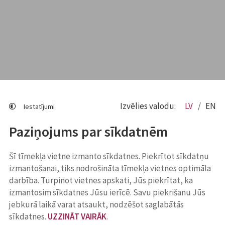
Izvēlies valodu:
LV
EN
Iestatījumi
Paziņojums par sīkdatnēm
Šī tīmekļa vietne izmanto sīkdatnes. Piekrītot sīkdatņu
izmantošanai, tiks nodrošināta tīmekļa vietnes optimāla
darbība. Turpinot vietnes apskati, Jūs piekrītat, ka
izmantosim sīkdatnes Jūsu ierīcē. Savu piekrišanu Jūs
jebkurā laikā varat atsaukt, nodzēšot saglabātās
sīkdatnes.
UZZINĀT VAIRĀK
.