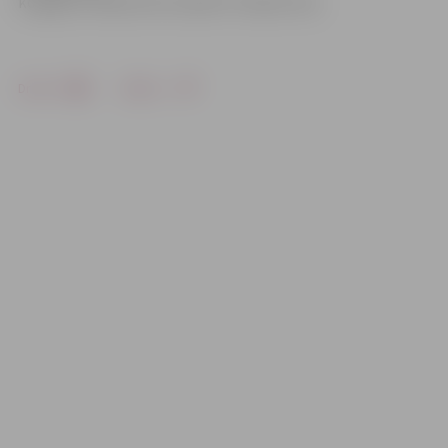
kopējās izmaksas būs nepilni 5 miljoni latu.
Drukāt
Dalīties