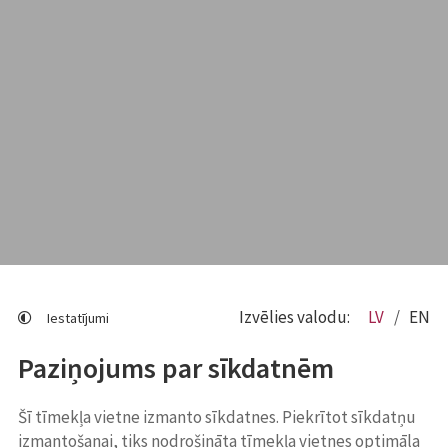
Izvēlies valodu:
LV
EN
Iestatījumi
Paziņojums par sīkdatnēm
Šī tīmekļa vietne izmanto sīkdatnes. Piekrītot sīkdatņu
izmantošanai, tiks nodrošināta tīmekļa vietnes optimāla