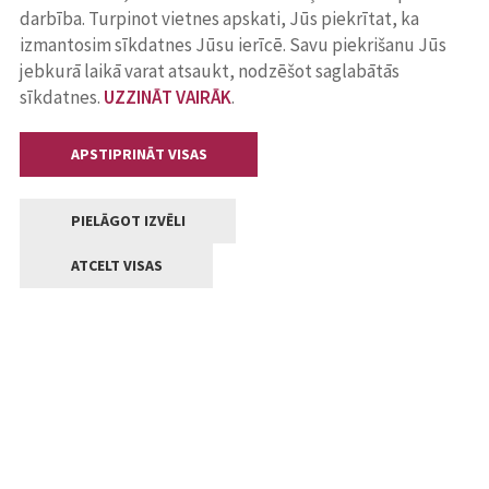
darbība. Turpinot vietnes apskati, Jūs piekrītat, ka
izmantosim sīkdatnes Jūsu ierīcē. Savu piekrišanu Jūs
jebkurā laikā varat atsaukt, nodzēšot saglabātās
sīkdatnes.
UZZINĀT VAIRĀK
.
APSTIPRINĀT VISAS
PIELĀGOT IZVĒLI
ATCELT VISAS
Kontakti