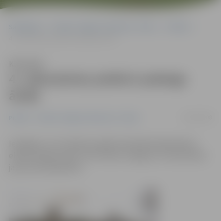
Sākumlapa
Portāla “Jelgavas Vēstnesis” arhīvs
Pilsētā
4. vidusskolas piebūvi pabeigs ātrāk
Klausīties
4. vidusskolas piebūvi pabeigs
ātrāk
20/03/2008
Pilsētā
Portāla “Jelgavas Vēstnesis” arhīvs
Iespējams, trīs mēnešus agrāk nekā sākotnēji plānots
ekspluatācijā varētu tikt nodota Jelgavas 4. vidusskolas
jaunuzceltā piebūve.