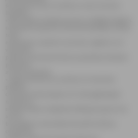
šos izdevumus sedz no budžeta un valsts investīciju
līdzekļiem.
«Šāds risinājums vērtējams pozitīvi, jo tādējādi iespējams
nodrošināt, ka piebūves celtniecība neapstājas un darba
tempi
nesamazinās,» paskaidro V.Ļevčenoks, atgādinot, ka 4.
vidusskolas
piebūves celtniecībai līdztekus pašvaldības līdzekļiem
piesaistītas
arī valsts investīcijas.
«Jelgavas Vēstnesis» jau rakstīja, ka 4. vidusskolas
piebūves
celtniecību būvkompānija «LEC» sāka pagājušā gada
novembrī un
saskaņā ar līgumu tā jāpabeidz 2009. gada augustā. Līdz
ar to tā
būs plašākā un modernākā skola pilsētā. Piebūves
celtniecības