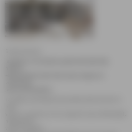
Sintija Čepanone
Iespējams, trīs mēnešus agrāk nekā sākotnēji
plānots
ekspluatācijā varētu tikt nodota Jelgavas 4.
vidusskolas
jaunuzceltā piebūve.
Tas tādēļ, ka labvēlīgo laika apstākļu dēļ būvniecība rit
pilnā
sparā, un uzņēmums «LEC» prognozē, ka jau nākamā gada
maijā piebūve
varētu būt gatava.