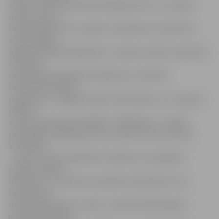
«Ņemot vērā būvniecībai labvēlīgo ziemu un straujos
darba tempus,
būvkompānija «LEC» paredz, ka piebūves celtniecību
varēs pabeigt
agrāk nekā sākotnēji plānots. Tas gan nozīmē, ka darbiem
vēl šogad
nepieciešams papildu finansējums, jo līdzekļi
būvniecībai sadalīti
pa gadiem, un šogad iecerēts veikt darbus, kuru apjoms
plānoto
varētu pārsniegt par 250 000 – 300 000 latu,» norāda
pašvaldības izpilddirektora vietnieks Vilis Ļevčenoks.
Viņš atklāj
– ņemot vērā, ka pašlaik šim mērķim nav iespējams
piešķirt papildu
līdzekļus, ar uzņēmumu panākta vienošanās, ka tas
būvniecības
darbos iegulda savu naudu, savukārt nākamā gada
janvārī pašvaldība