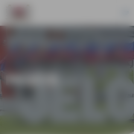
PILSĒTĀ